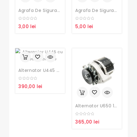
Agrafa De Siguranta Fi6
Agrafa De Siguranta Fi8
0
0
3,00
lei
5,00
lei
out
out
of
of
5
5
Alternator U445 Cu Releu Incarcare
0
390,00
lei
out
of
5
Alternator U650 12V 35A | Tractor Universal Tip 91134-000
0
365,00
lei
out
of
5