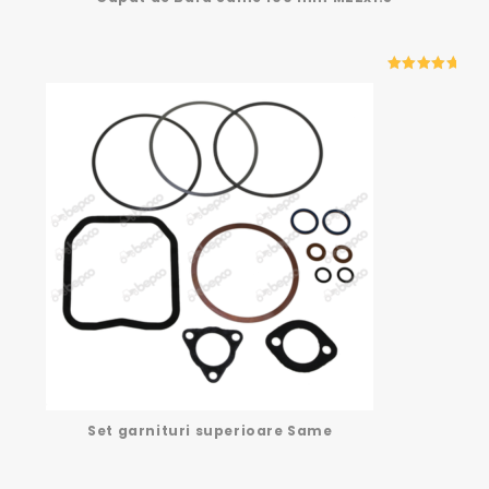
5.00
out
of 5
Set garnituri superioare Same