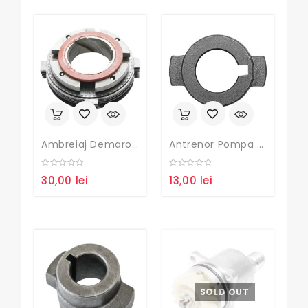
Ambreiaj Demaror CML U650 02520199
Antrenor Pompa H801 U650 38.33.105
0
0
30,00
lei
13,00
lei
out
out
of
of
5
5
SOLD OUT