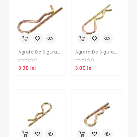
Agrafa De Siguranta Fi4
Agrafa De Siguranta Fi5
0
0
3,00
lei
3,00
lei
out
out
of
of
5
5