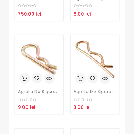
0
0
750,00
lei
6,00
lei
out
out
of
of
5
5
Agrafa De Siguranta Fi12
Agrafa De Siguranta Fi3
0
0
9,00
lei
3,00
lei
out
out
of
of
5
5