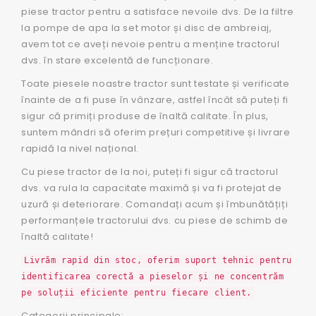
piese tractor pentru a satisface nevoile dvs. De la filtre
la pompe de apa la set motor și disc de ambreiaj,
avem tot ce aveți nevoie pentru a menține tractorul
dvs. în stare excelentă de funcționare.
Toate piesele noastre tractor sunt testate și verificate
înainte de a fi puse în vânzare, astfel încât să puteți fi
sigur că primiți produse de înaltă calitate. În plus,
suntem mândri să oferim prețuri competitive și livrare
rapidă la nivel național.
Cu piese tractor de la noi, puteți fi sigur că tractorul
dvs. va rula la capacitate maximă și va fi protejat de
uzură și deteriorare. Comandați acum și îmbunătățiți
performanțele tractorului dvs. cu piese de schimb de
înaltă calitate!
Livrăm rapid din stoc, oferim suport tehnic pentru
identificarea corectă a pieselor și ne concentrăm
pe soluții eficiente pentru fiecare client.
Categorii principale: