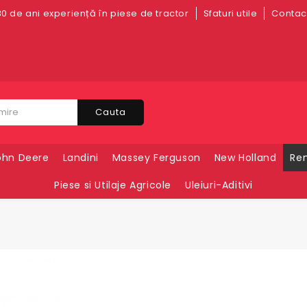
0 de ani experiență în piese de tractor
Sfaturi utile
Contact
Cauta
ohn Deere
Landini
Massey Ferguson
New Holland
Ren
Piese si Utilaje Agricole
Uleiuri-Aditivi