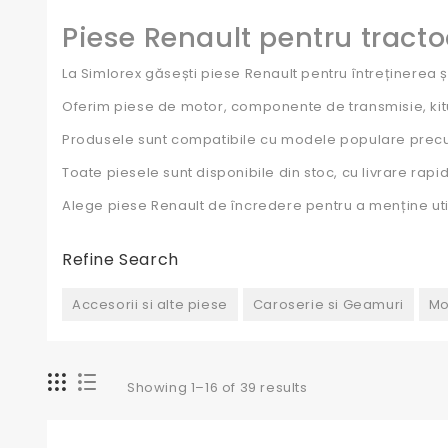
Piese Renault pentru tractoa
La Simlorex găsești piese Renault pentru întreținerea și
Oferim piese de motor, componente de transmisie, kitu
Produsele sunt compatibile cu modele populare precum R
Toate piesele sunt disponibile din stoc, cu livrare rap
Alege piese Renault de încredere pentru a menține util
Refine Search
Accesorii si alte piese
Caroserie si Geamuri
Mo
Showing 1–16 of 39 results