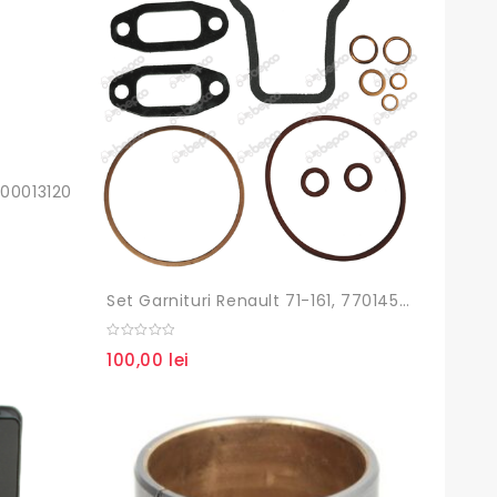
700013120
Set Garnituri Renault 71-161, 7701456000
0
100,00
lei
out
of
5