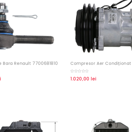
 Bara Renault 7700681810
0
i
1.020,00
lei
out
of
5