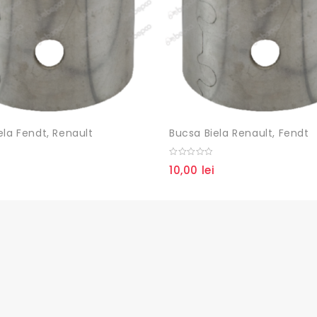
ela Fendt, Renault
Bucsa Biela Renault, Fendt
0
i
10,00
lei
out
of
5