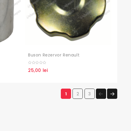
Buson Rezervor Renault
0
25,00
lei
out
of
5
PAGE
PAGE
PAGE
1
2
3
NEXT
PAGE