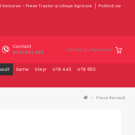
 Simlorex – Piese Tractor și Utilaje Agricole
Politică de
Contact
Cos De Cumparaturi
0741 047 207
ault
Same
Steyr
UTB 445
UTB 650
Piese Renault