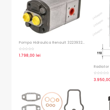
Pompa Hidraulica Renault 3223932R92
0
1.798,00
lei
out
of
5
Radiator
0
3.950,0
out
of
5