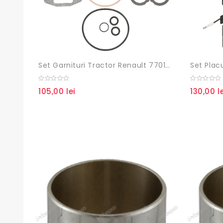
Set Garnituri Tractor Renault 7701456000, 71-161, ENT000159
0
0
105,00
lei
130,00
l
out
out
of
of
5
5