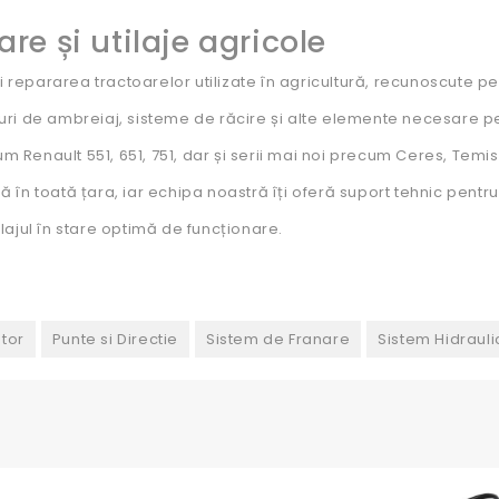
re și utilaje agricole
 repararea tractoarelor utilizate în agricultură, recunoscute pen
ri de ambreiaj, sisteme de răcire și alte elemente necesare pen
enault 551, 651, 751, dar și serii mai noi precum Ceres, Temis 
idă în toată țara, iar echipa noastră îți oferă suport tehnic pen
ajul în stare optimă de funcționare.
tor
Punte si Directie
Sistem de Franare
Sistem Hidrauli