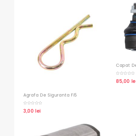
Capat De
0
85,00
le
out
of
5
Agrafa De Siguranta Fi5
0
3,00
lei
out
of
5