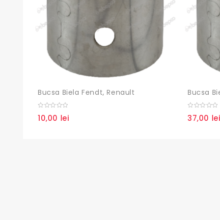
Bucsa Biela Fendt, Renault
Bucsa Bi
0
0
10,00
lei
37,00
le
out
out
of
of
5
5
Paginație
articole