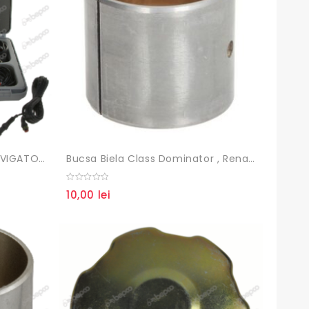
Aparat De Diagnosticare NAVIGATOR TXT AVEC SW OHW
Bucsa Biela Class Dominator , Renault
0
10,00
lei
out
of
5