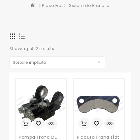
Piese Fiat
Sistem de Franare
Showing all 2 results
Pompa Frana Dubla Tractor Fiat 410-17, 5111685, 44900980, 5103926, 5103927, 4999492, 5103927GP
Placuta Frana Fiat