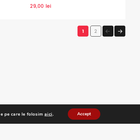
0
29,00
lei
out
of
5
PAGE
PAGE
1
2
NEXT
PAGE
aici
.
Accept
e pe care le folosim