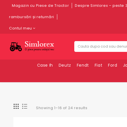
Magazin cu Piese de Tractor
Despre Simlorex – peste 3
rambursări și returnări
Contul meu
Case Ih
Deutz
Fendt
Fiat
Ford
J
Showing 1–16 of 24 results