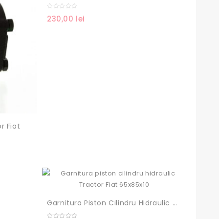
0
230,00
lei
out
of
5
r Fiat
Garnitura Piston Cilindru Hidraulic Tractor Fiat 65x85x10