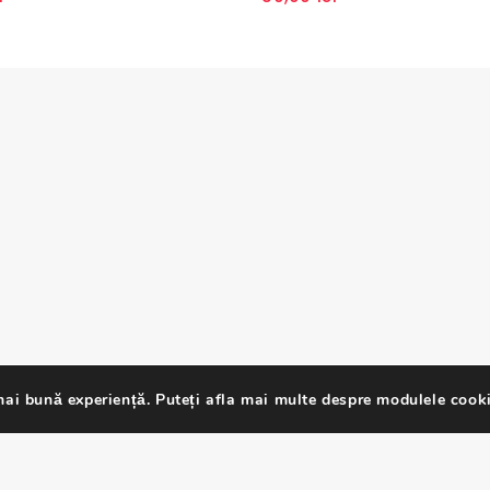
of
5
ai bună experiență. Puteți afla mai multe despre modulele cooki