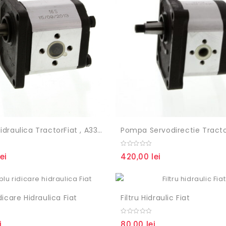
Pompa Hidraulica TractorFiat , A33X , 5120849, 5129483, 5169772, 8280127, 8282339, 9967928, 0510625318, 0510525314
Pompa Servodirectie Tracto
0
lei
420,00
lei
out
of
5
icare Hidraulica Fiat
Filtru Hidraulic Fiat
0
i
80,00
lei
out