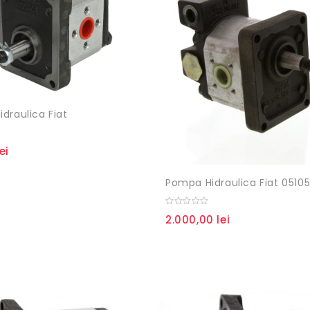
draulica Fiat
lei
0
2.000,00
lei
out
of
5