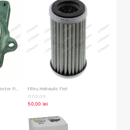
Capac Pompa Hidraulica Tractor Fiat
Filtru Hidraulic Fiat
0
50,00
lei
out
of
5