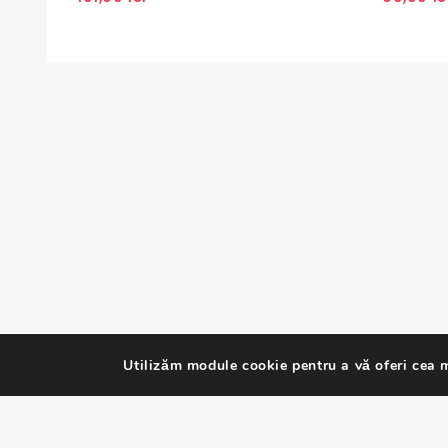
of
of
5
5
Paginație
articole
Utilizăm module cookie pentru a vă oferi cea m