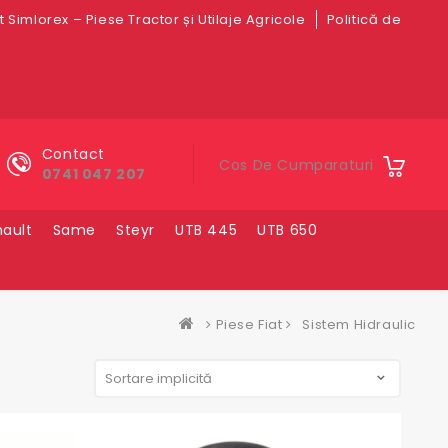
 Simlorex – Piese Tractor și Utilaje Agricole
Politică de
Contact
Cos De Cumparaturi
0741 047 207
ault
Same
Steyr
UTB 445
UTB 650
Piese Fiat
Sistem Hidraulic