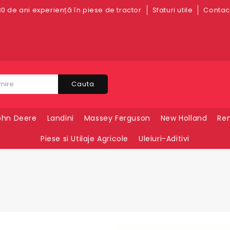
0 de ani experiență în piese de tractor
Sfaturi utile
Contact
Cauta
ohn Deere
Landini
Massey Ferguson
New Holland
Ren
Piese si Utilaje Agricole
Uleiuri-Aditivi