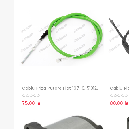
Cablu Priza Putere Fiat 197-6, 5131252, 5131253, 5131252GP, 70807052
0
0
75,00
lei
80,00
le
out
out
of
of
5
5