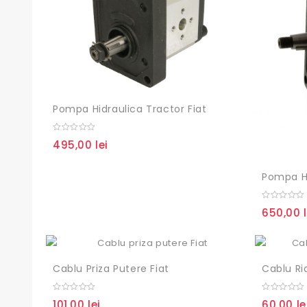
Pompa Hidraulica Tractor Fiat
0
495,00
lei
out
of
5
0
650,00
out
of
5
Cablu Priza Putere Fiat
Cablu Rid
0
0
101,00
lei
60,00
le
out
out