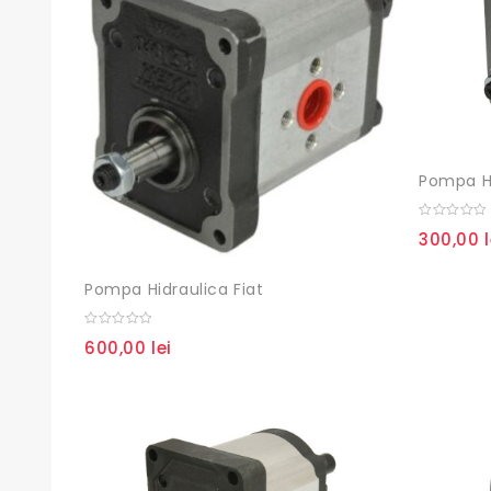
Pompa Hi
0
300,00
out
of
5
Pompa Hidraulica Fiat
0
600,00
lei
out
of
5