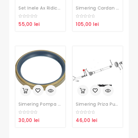
Set Inele Ax Ridicare Hidraulica Tractor John Deere
Simering Cardan Deutz, Fendt, Hurlimann, John Deere, Lamborghini, Landini, Massey Ferguson, Same, Valmet / Valtra
0
0
55,00
lei
105,00
lei
out
out
of
of
5
5
Simering Pompa Ulei Transmisie John Deere
Simering Priza Putere John Deere 28,56×41,23×6,35
0
0
30,00
lei
46,00
lei
out
out
of
of
5
5