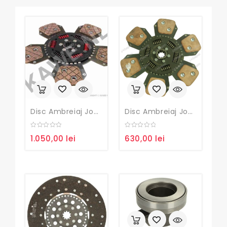
Disc Ambreiaj John Deere
Disc Ambreiaj John Deere
0
0
1.050,00
lei
630,00
lei
out
out
of
of
5
5