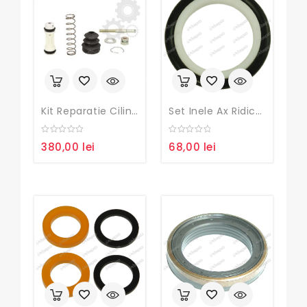
Kit Reparatie Cilindru Ambreiaj John Deere
Set Inele Ax Ridicare Hidraulica John Deere
0
0
380,00
lei
68,00
lei
out
out
of
of
5
5