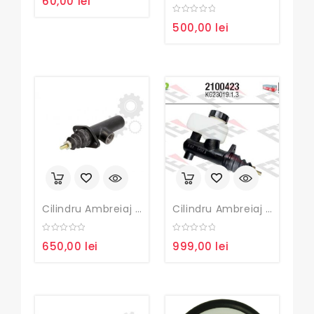
60,00
lei
out
of
5
0
500,00
lei
out
of
5
Cilindru Ambreiaj John Deere
Cilindru Ambreiaj John Deere
0
0
650,00
lei
999,00
lei
out
out
of
of
5
5