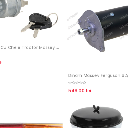
Contact Cu Cheie Tractor Massey Ferguson AG 0152, 3779699M1, VA207230, 950-158
ei
0
549,00
lei
out
of
5