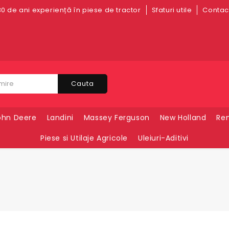
0 de ani experiență în piese de tractor
Sfaturi utile
Contact
Cauta
ohn Deere
Landini
Massey Ferguson
New Holland
Ren
Piese si Utilaje Agricole
Uleiuri-Aditivi