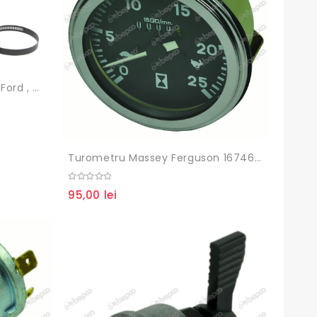
Prefiltru Aer Tractor Fendt , Ford , Massey Ferguson
Turometru Massey Ferguson 1674637M2, 1674637M92, 1875187M92, 176-16
0
95,00
lei
out
of
5