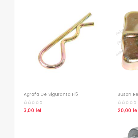
Agrafa De Siguranta Fi5
0
0
3,00
lei
20,00
le
out
out
of
of
5
5