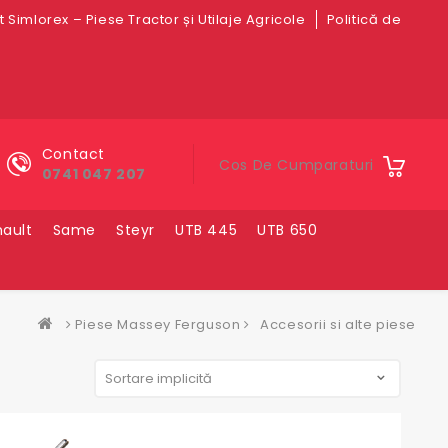
 Simlorex – Piese Tractor și Utilaje Agricole
Politică de
Contact
Cos De Cumparaturi
0741 047 207
ault
Same
Steyr
UTB 445
UTB 650
Piese Massey Ferguson
Accesorii si alte piese