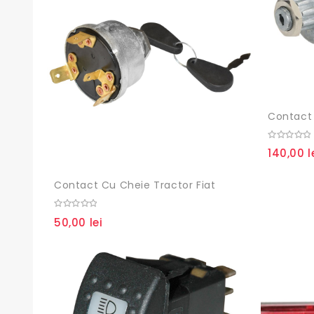
0
140,00
l
out
of
5
Contact Cu Cheie Tractor Fiat
0
50,00
lei
out
of
5