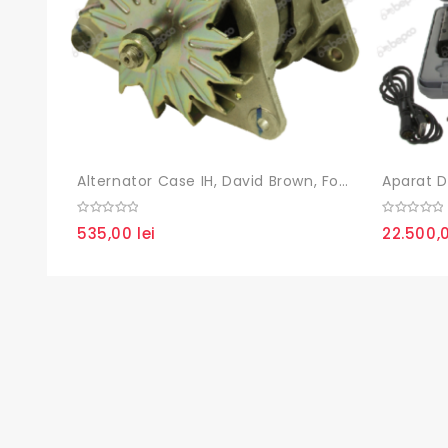
Alternator Case IH, David Brown, Ford, JCB, Landini, Manitou, Massey Ferguson, Mc Cormick, Merlo
0
0
535,00
lei
22.500,
out
out
of
of
5
5
Paginație
articole