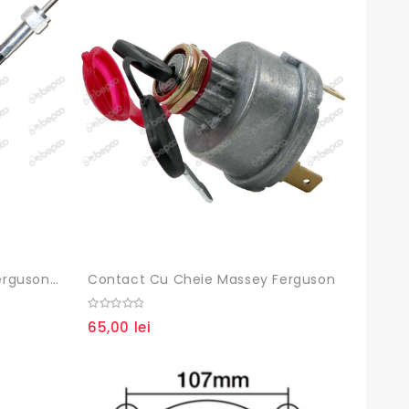
Cablu Turometru Massey Ferguson 177-6 , 1875889M92, 880406M91, 882021M91, 882026M91, 960941M1, 1682557M91, 1853230M1,
Contact Cu Cheie Massey Ferguson
0
65,00
lei
out
of
5