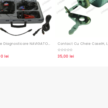
Aparat De Diagnosticare NAVIGATOR TXT AVEC SW OHW
0
00
lei
35,00
lei
out
of
5