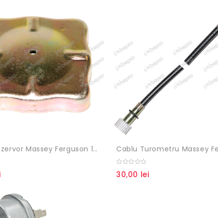
Buson Rezervor Massey Ferguson 107871A1, 977093M91N,977093M91
0
i
30,00
lei
out
of
5