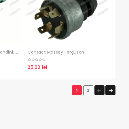
Contact Cu Cheie CaseIH, Landini, Massey Ferguson
Contact Massey Ferguson
0
25,00
lei
out
of
5
PAGE
PAGE
1
2
NEXT
PAGE