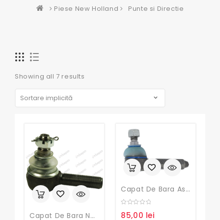
Piese New Holland
Punte si Directie
Showing all 7 results
Capat De Bara Ase-IH Deutz, Fiat, Hurlimann, Lamborghini, Landini, Manitou, Massey Ferguson, New Holland, Same, Steyr Valmet, Valtra,
0
85,00
lei
Capat De Bara New Holland
out