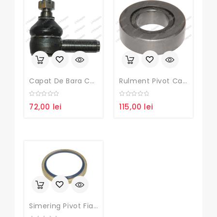
Capat De Bara Case IH, Fiat, New Holland
Rulment Pivot Case IH , Fiat , Ford , New Holland, Steyr ,
0
0
72,00
lei
115,00
lei
out
out
of
of
5
5
Simering Pivot Fiat , New Holland