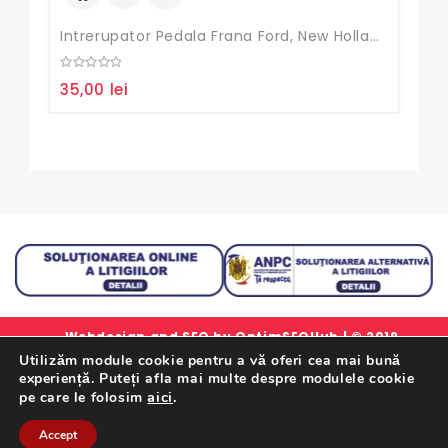
Intrerupator Pedala Frana Ford, New Holland
0
35,00
lei
out
of
5
Webdesign and SEO by
OptimSEOHub
| © 2019
Utilizăm module cookie pentru a vă oferi cea mai bună
simlorex.ro - Toate drepturile rezervate.
experiență. Puteți afla mai multe despre modulele cookie
Formular Retur Garantii
|
Certificat Garantie
|
Politica
aici
.
pe care le folosim
De Confidentialitate
|
Termeni Si Conditii
Accept
Retrageți-Vă Din Contract Aici