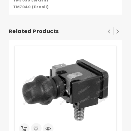
TM7030 (Brasil)
TM7040 (Brasil)
Related Products
Pom
0
out
of
5