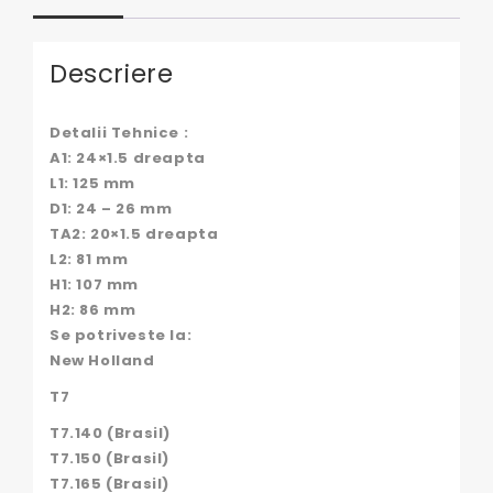
Descriere
Detalii Tehnice :
A1: 24×1.5 dreapta
L1: 125 mm
D1: 24 – 26 mm
TA2: 20×1.5 dreapta
L2: 81 mm
H1: 107 mm
H2: 86 mm
Se potriveste la:
New Holland
T7
T7.140 (Brasil)
T7.150 (Brasil)
T7.165 (Brasil)