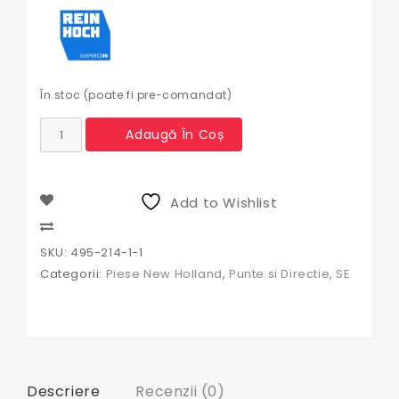
În stoc (poate fi pre-comandat)
Cantitate
Adaugă În Coș
Capat
de
bara
New
Add to Wishlist
Holland
Compare
SKU:
495-214-1-1
Categorii:
Piese New Holland
,
Punte si Directie
,
SE
Descriere
Recenzii (0)