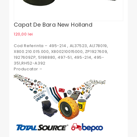
Capat De Bara New Holland
120,00
lei
Cod Referinta – 495-214 , AL37523, AL178019,
X800.210.015.000, X800210015000, ZP1927609,
1927609ZP, 5198880, 497-51, 495-214, 495-
351,RH52-A392
Producator –