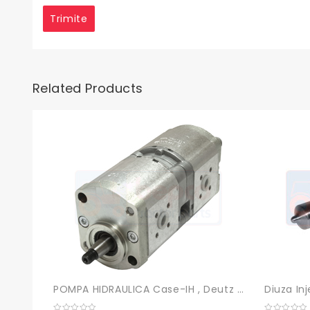
Related Products
POMPA HIDRAULICA Case-IH , Deutz , Fendt , John Deere
Diuza In