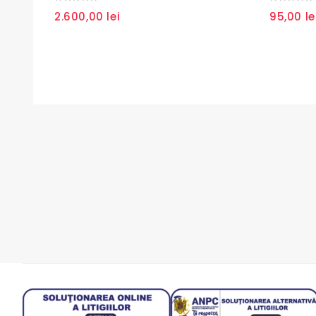
0
0
2.600,00
lei
95,00
le
out
out
of
of
5
5