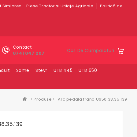
 Simlorex – Piese Tractor și Utilaje Agricole
Politică de
Contact
Cos De Cumparaturi
0741 047 207
ault
Same
Steyr
UTB 445
UTB 650
Produse
Arc pedala frana U650 38.35.139
8.35.139