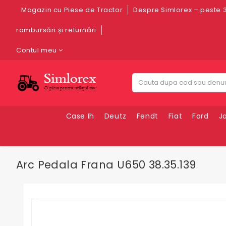
Magazin cu Piese de Tractor
Despre Simlorex – peste 3
rambursări și returnări
Contul meu
Case Ih
Deutz
Fendt
Fiat
Ford
J
Arc Pedala Frana U650 38.35.139