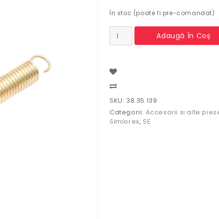
În stoc (poate fi pre-comandat)
Cantitate
Adaugă În Coș
Arc
pedala
frana
U650
38.35.139
Compare
SKU:
38.35.139
Categorii:
Accesorii si alte pies
Simlorex
,
SE