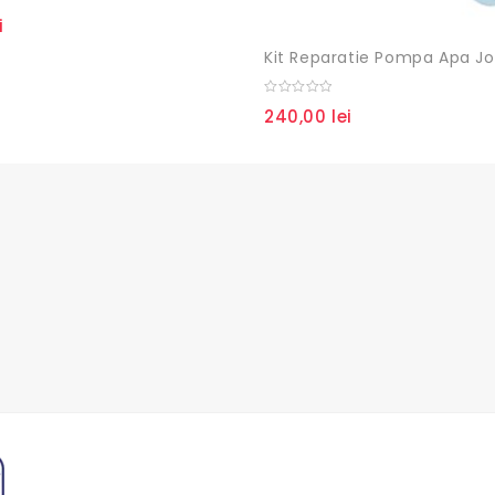
i
0
240,00
lei
out
of
5