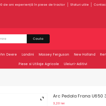
0 de ani experiență în piese de tractor
Sfaturi utile
Contact
Cauta
ohn Deere
Landini
Massey Ferguson
New Holland
Ren
Piese si Utilaje Agricole
Uleiuri-Aditivi
Arc Pedala Frana U650 3
3,20
lei