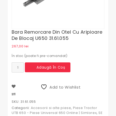
Bara Remorcare Din Otel Cu Aripioare
De Blocaj U650 31.61.055
267,00
lei
În stoc (poate fi pre-comandat)
Cantitate
Adaugă În Coș
Bara
remorcare
din
otel
Add to Wishlist
cu
aripioare
Compare
de
SKU:
31.61.055
blocaj
Categorii:
Accesorii si alte piese
,
Piese Tractor
U650
UTB 650 - Piese Universal 650 Online | Simlorex
,
SE
31.61.055