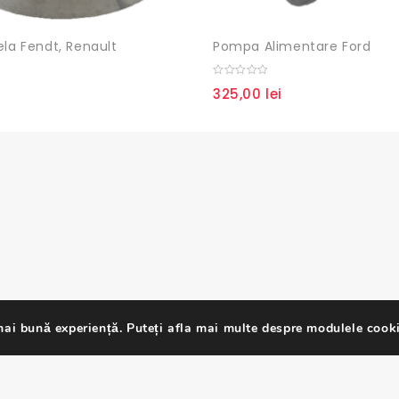
ela Fendt, Renault
Pompa Alimentare Ford
0
325,00
lei
out
of
5
ai bună experiență. Puteți afla mai multe despre modulele cooki