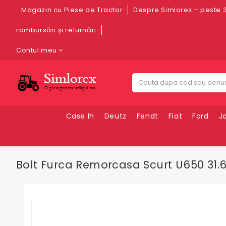
Magazin cu Piese de Tractor
Despre Simlorex – peste 3
rambursări și returnări
Contul meu
Case Ih
Deutz
Fendt
Fiat
Ford
J
Bolt Furca Remorcasa Scurt U650 31.6