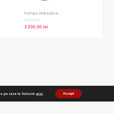
Pompa Hidraulica
Cuzine
0
0
2.300,00
lei
80,0
out
out
of
of
5
5
aici
.
Accept
e pe care le folosim