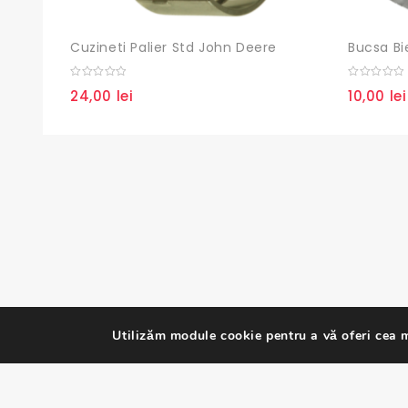
Cuzineti Palier Std John Deere
Bucsa Bi
0
0
24,00
lei
10,00
lei
out
out
of
of
5
5
Utilizăm module cookie pentru a vă oferi cea m