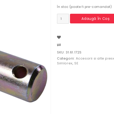
În stoc (poate fi pre-comandat)
Cantitate
Adaugă În Coș
Bolt
furca
remorcasa
scurt
U650
31.61.172S
Compare
SKU:
31.61.172S
Categorii:
Accesorii si alte pies
Simlorex
,
SE