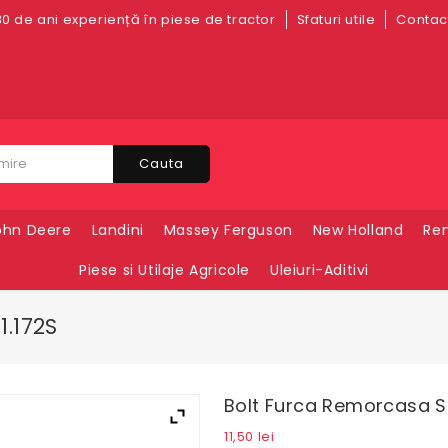
0 de ani experiență în piese de tractor
Sfaturi utile
Contact
Cauta
ohn Deere
Landini
Massey Ferguson
New Holland
Ren
Piese si Utilaje Agricole
Uleiuri-Aditivi
1.172S
Bolt Furca Remorcasa Sc
11,50
lei