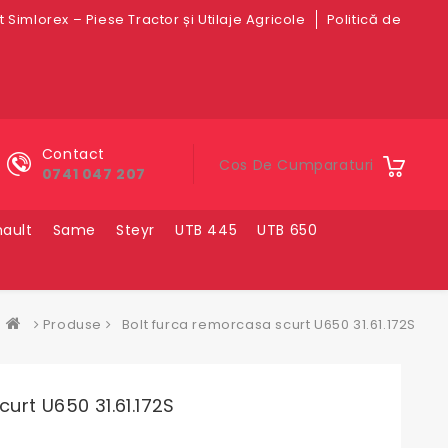
 Simlorex – Piese Tractor și Utilaje Agricole
Politică de
Contact
Cos De Cumparaturi
0741 047 207
ault
Same
Steyr
UTB 445
UTB 650
Produse
Bolt furca remorcasa scurt U650 31.61.172S
urt U650 31.61.172S