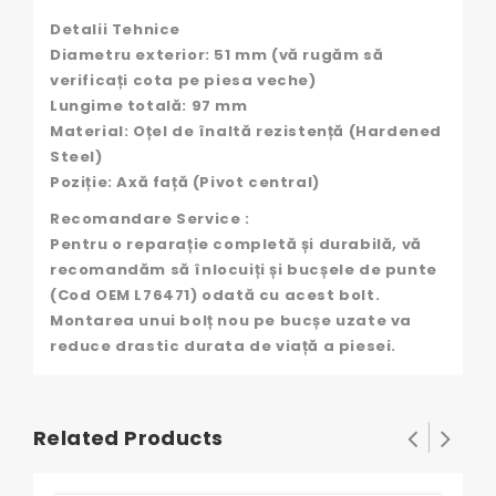
Detalii Tehnice
Diametru exterior: 51 mm (vă rugăm să
verificați cota pe piesa veche)
Lungime totală: 97 mm
Material: Oțel de înaltă rezistență (Hardened
Steel)
Poziție: Axă față (Pivot central)
Recomandare Service :
Pentru o reparație completă și durabilă, vă
recomandăm să înlocuiți și bucșele de punte
(Cod OEM L76471) odată cu acest bolt.
Montarea unui bolț nou pe bucșe uzate va
reduce drastic durata de viață a piesei.
Related Products