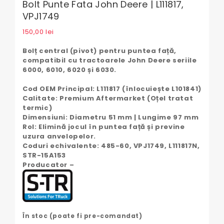
Bolt Punte Fata John Deere | L111817,
VPJ1749
150,00
lei
Bolț central (pivot) pentru puntea față,
compatibil cu tractoarele John Deere seriile
6000, 6010, 6020 și 6030.
Cod OEM Principal: L111817 (înlocuiește L101841)
Calitate: Premium Aftermarket (Oțel tratat
termic)
Dimensiuni: Diametru 51 mm | Lungime 97 mm
Rol: Elimină jocul în puntea față și previne
uzura anvelopelor.
Coduri echivalente: 485-60, VPJ1749, L111817N,
STR-15A153
Producator –
În stoc (poate fi pre-comandat)