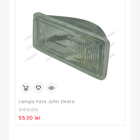
Set 
0
120
out
of
5
Lampa Fata John Deere
0
55,00
lei
out
of
5