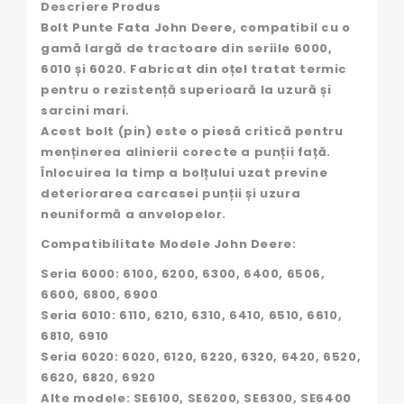
Descriere Produs
Bolt Punte Fata John Deere, compatibil cu o
gamă largă de tractoare din seriile 6000,
6010 și 6020. Fabricat din oțel tratat termic
pentru o rezistență superioară la uzură și
sarcini mari.
Acest bolt (pin) este o piesă critică pentru
menținerea alinierii corecte a punții față.
Înlocuirea la timp a bolțului uzat previne
deteriorarea carcasei punții și uzura
neuniformă a anvelopelor.
Compatibilitate Modele John Deere:
Seria 6000: 6100, 6200, 6300, 6400, 6506,
6600, 6800, 6900
Seria 6010: 6110, 6210, 6310, 6410, 6510, 6610,
6810, 6910
Seria 6020: 6020, 6120, 6220, 6320, 6420, 6520,
6620, 6820, 6920
Alte modele: SE6100, SE6200, SE6300, SE6400