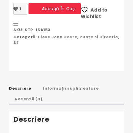
Cantitate
Adaugă În Coș
Add to
Bolt
Wishlist
Punte
Fata
Compare
John
SKU:
STR-15A153
Deere
Categorii:
Piese John Deere
,
Punte si Directie
,
|
SE
L111817,
VPJ1749
Descriere
Informații suplimentare
Recenzii (0)
Descriere