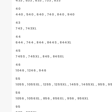
433 , 533 , 633 , 733 , 833
40
440 , 540 , 640 , 740 , 840 , 940
43
743 , 743XL
44
644 , 744 , 844 , 844S , 844XL
45
745S , 745XL , 845 , 845XL
46
1046 , 1246 , 946
55
1055 , 1055XL , 1255 , 1255XL , 1455 , 1455XL , 955 , 
56
1056 , 1056XL , 856 , 856XL , 956 , 956XL
95