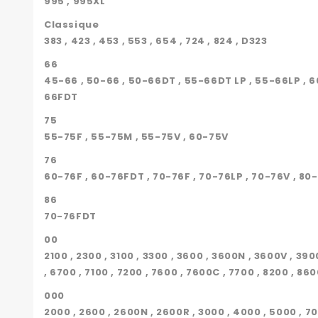
995 , 995XL
Classique
383 , 423 , 453 , 553 , 654 , 724 , 824 , D323
66
45-66 , 50-66 , 50-66DT , 55-66DT LP , 55-66LP , 6
66FDT
75
55-75F , 55-75M , 55-75V , 60-75V
76
60-76F , 60-76FDT , 70-76F , 70-76LP , 70-76V , 80
86
70-76FDT
00
2100 , 2300 , 3100 , 3300 , 3600 , 3600N , 3600V , 3
, 6700 , 7100 , 7200 , 7600 , 7600C , 7700 , 8200 , 86
000
2000 , 2600 , 2600N , 2600R , 3000 , 4000 , 5000 , 7