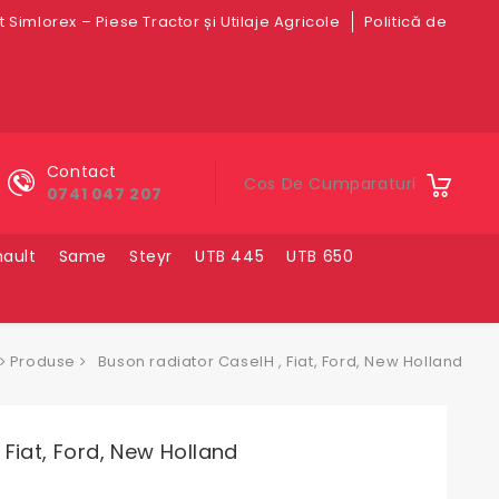
 Simlorex – Piese Tractor și Utilaje Agricole
Politică de
Contact
Cos De Cumparaturi
0741 047 207
ault
Same
Steyr
UTB 445
UTB 650
Produse
Buson radiator CaseIH , Fiat, Ford, New Holland
Fiat, Ford, New Holland