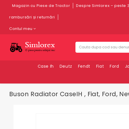
Magazin cu Piese de Tractor
Despre Simlorex – peste 3
rambursări și returnări
Contul meu
Case Ih
Deutz
Fendt
Fiat
Ford
J
Buson Radiator CaseIH , Fiat, Ford, N