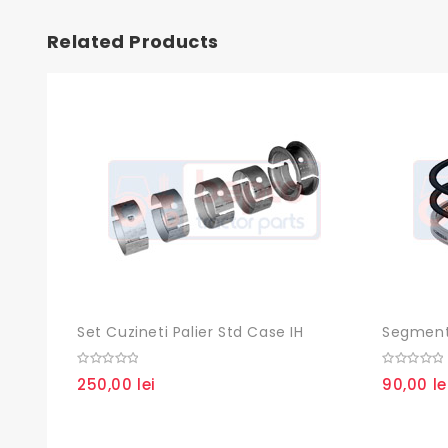
Related Products
Set Cuzineti Palier Std Case IH
Segment
0
0
250,00
lei
90,00
le
out
out
of
of
5
5