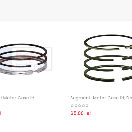
i Motor Case IH
0
i
65,00
lei
out
of
5