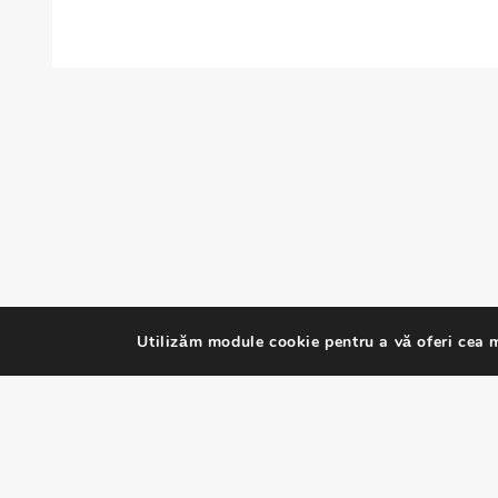
Utilizăm module cookie pentru a vă oferi cea m
Webdesign and SEO by
OptimSEOHub
| © 2019 simlorex.r