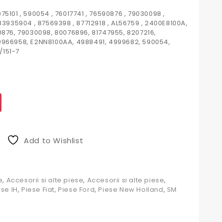
5101 , 590054 , 76017741 , 76590876 , 79030098 ,
 83935904 , 87569398 , 87712918 , AL56759 , 2400E8100A,
0876, 79030098, 80076896, 81747955, 8207216,
 9966958, E2NN8100AA, 4988491, 4999682, 590054,
/151-7
Add to Wishlist
e
,
Accesorii si alte piese
,
Accesorii si alte piese
,
se IH
,
Piese Fiat
,
Piese Ford
,
Piese New Holland
,
SM