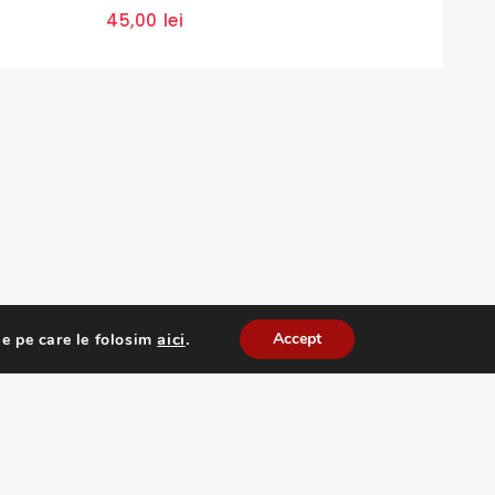
0
0
45,00
lei
32,0
out
out
of
of
5
5
aici
.
Accept
e pe care le folosim