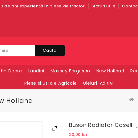
0 de ani experiență în piese de tractor
Sfaturi utile
Contact
Cauta
ohn Deere
Landini
Massey Ferguson
New Holland
Ren
Piese si Utilaje Agricole
Uleiuri-Aditivi
ew Holland
Buson Radiator CaseIH , 
20,00
lei