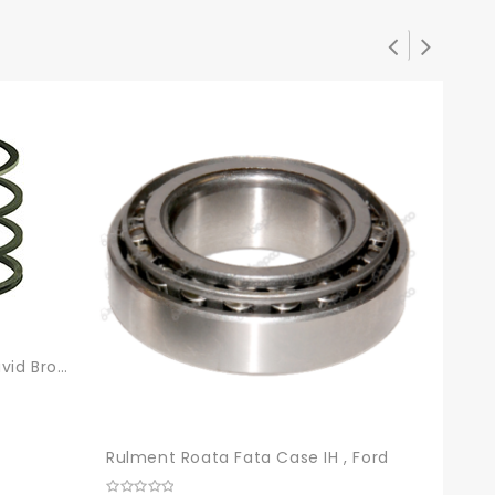
Segmenti Motor Case IH, David Brown
Rulment Roata Fata Case IH , Ford
Bucsa