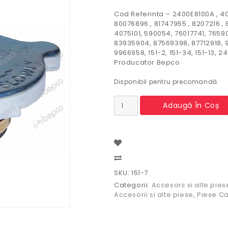
Cod Referinta – 2400E8100A , 407
80076896 , 81747955 , 8207216 ,
4075101, 590054, 76017741, 7659
83935904, 87569398, 87712918,
9966958, 151-2, 151-34, 151-13, 24
Producator Bepco
Disponibil pentru precomandă
Cantitate
Adaugă În Coș
Buson
radiator
CaseIH
,
Fiat,
Ford,
Compare
New
SKU:
151-7
Holland
Categorii:
Accesorii si alte pies
Accesorii si alte piese
,
Piese Ca