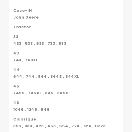
Case-IH
John Deere
Tractor
33
433 , 533 , 633 , 733 , 833
43
743 , 743XL
44
644 , 744 , 844 , 844S , 844XL
45
745S , 745XL , 845 , 845XL
46
1046 , 1246 , 946
Classique
353 , 383 , 423 , 453 , 654 , 724 , 824 , D323