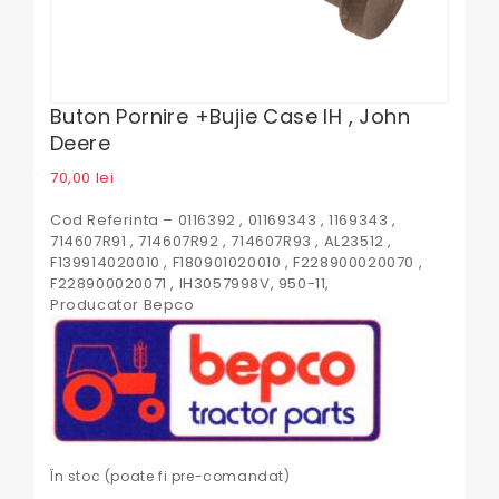
Buton Pornire +Bujie Case IH , John
Deere
70,00
lei
Cod Referinta – 0116392 , 01169343 , 1169343 ,
714607R91 , 714607R92 , 714607R93 , AL23512 ,
F139914020010 , F180901020010 , F228900020070 ,
F228900020071 , IH3057998V, 950-11,
Producator Bepco
În stoc (poate fi pre-comandat)