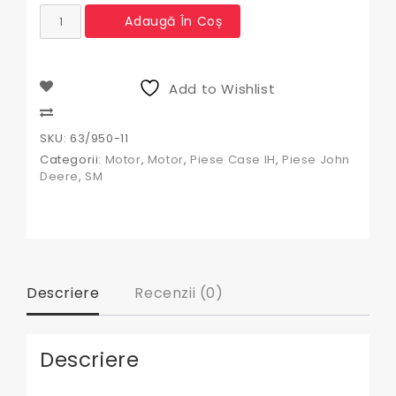
Cantitate
Adaugă În Coș
Buton
Pornire
+Bujie
Case
Add to Wishlist
IH
,
Compare
John
SKU:
63/950-11
deere
Categorii:
Motor
,
Motor
,
Piese Case IH
,
Piese John
Deere
,
SM
Descriere
Recenzii (0)
Descriere