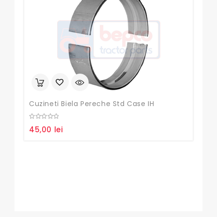
Cuzineti Biela Pereche Std Case IH
0
45,00
lei
out
of
5
Buc
0
32,
out
of
5