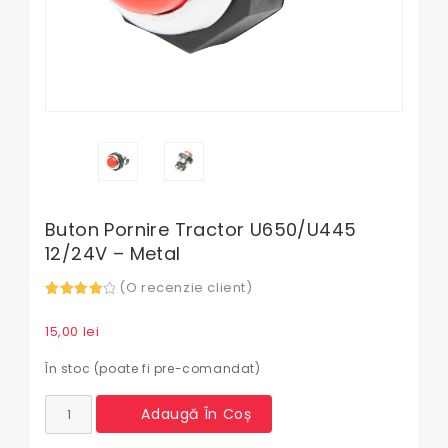
Buton Pornire Tractor U650/U445
12/24V – Metal
(O recenzie client)
4.00
out
of 5
15,00
lei
În stoc (poate fi pre-comandat)
Cantitate
Adaugă În Coș
Buton
pornire