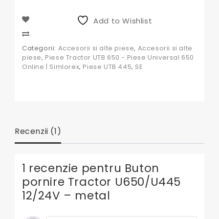
Tractor
U650/U445
Add to Wishlist
12/24V
-
Compare
metal
Categorii:
Accesorii si alte piese
,
Accesorii si alte
piese
,
Piese Tractor UTB 650 - Piese Universal 650
Online | Simlorex
,
Piese UTB 445
,
SE
Recenzii (1)
1 recenzie pentru
Buton
pornire Tractor U650/U445
12/24V – metal