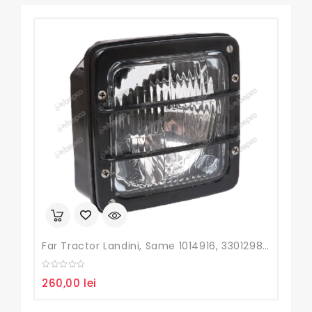
Far Tractor Landini, Same 1014916, 3301298M91
Cuz
0
0
260,00
lei
24
out
out
of
of
5
5