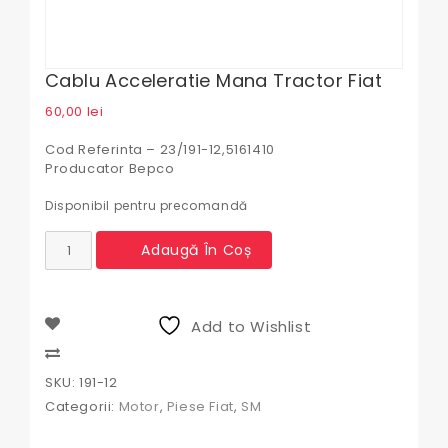
Cablu Acceleratie Mana Tractor Fiat
60,00
lei
Cod Referinta – 23/191-12,5161410
Producator Bepco
Disponibil pentru precomandă
Cantitate
Adaugă În Coș
Cablu
acceleratie
mana
Tractor
Add to Wishlist
Fiat
Compare
SKU:
191-12
Categorii:
Motor
,
Piese Fiat
,
SM