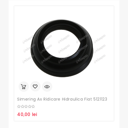
Simering Ax Ridicare Hidraulica Fiat 5121123
0
0
40,00
lei
29,
out
out
of
of
5
5