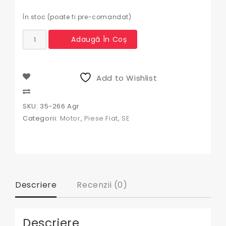
În stoc (poate fi pre-comandat)
Cantitate
Adaugă În Coș
Camasa
motor
Fiat
Add to Wishlist
Compare
SKU:
35-266 Agr
Categorii:
Motor
,
Piese Fiat
,
SE
Descriere
Recenzii (0)
Descriere