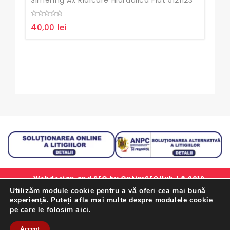
Simering Ax Ridicare Hidraulica Fiat 5121123
0
0
40,00
lei
20,
out
out
of
of
5
5
Webdesign and SEO by
OptimSEOHub
| © 2019
Utilizăm module cookie pentru a vă oferi cea mai bună
simlorex.ro - Toate drepturile rezervate.
experiență. Puteți afla mai multe despre modulele cookie
Formular Retur Garantii
|
Certificat Garantie
|
Politica
aici
.
pe care le folosim
De Confidentialitate
|
Termeni Si Conditii
Accept