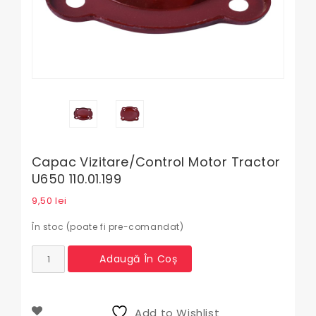
Capac Vizitare/control Motor Tractor
U650 110.01.199
9,50
lei
În stoc (poate fi pre-comandat)
Cantitate
Adaugă În Coș
Capac
vizitare/control
motor
Tractor
Add to Wishlist