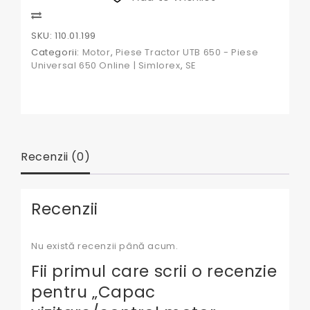
U650
110.01.199
Compare
SKU:
110.01.199
Categorii:
Motor
,
Piese Tractor UTB 650 - Piese
Universal 650 Online | Simlorex
,
SE
Recenzii (0)
Recenzii
Nu există recenzii până acum.
Fii primul care scrii o recenzie
pentru „Capac