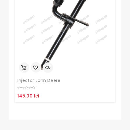
Set 
0
70,
out
of
5
Injector John Deere
0
145,00
lei
out
of
5