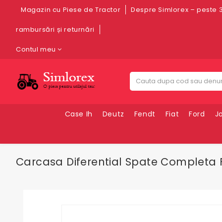
Magazin cu Piese de Tractor
Despre Simlorex – peste 3
rambursări și returnări
Contul meu
Case Ih
Deutz
Fendt
Fiat
Ford
J
Carcasa Diferential Spate Completa Fi