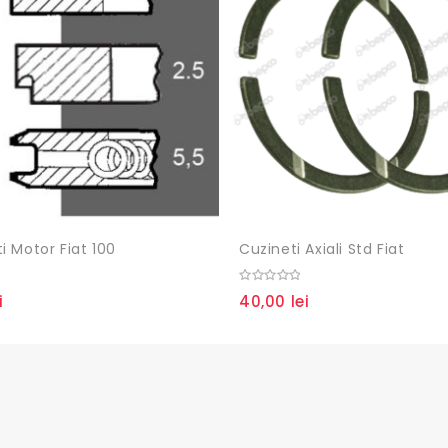
 Motor Fiat 100
Cuzineti Axiali Std Fiat
0
i
40,00
lei
out
of
5