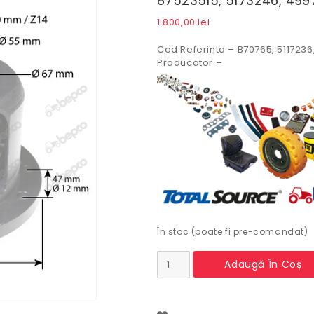
87523515, 5173246, 499
1.800,00
lei
Cod Referinta – B70765, 5117236
Producator –
În stoc (poate fi pre-comandat)
Cantitate
Adaugă În Coș
Carcasa
diferential
spate
completa