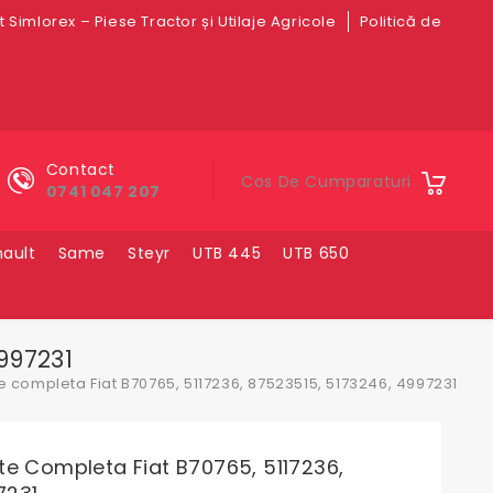
 Simlorex – Piese Tractor și Utilaje Agricole
Politică de
Contact
Cos De Cumparaturi
0741 047 207
ault
Same
Steyr
UTB 445
UTB 650
997231
e completa Fiat B70765, 5117236, 87523515, 5173246, 4997231
te Completa Fiat B70765, 5117236,