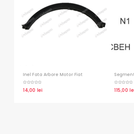
Inel Fata Arbore Motor Fiat
Segmenti
0
0
14,00
lei
115,00
le
out
out
of
of
5
5