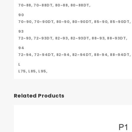
70-88, 70-88DT, 80-88, 80-88DT,
90
70-90, 70-90DT, 80-90, 80-90DT, 85-90, 85-90DT,
93
72-93, 72-93DT, 82-93, 82-93DT, 88-93, 88-93DT,
94
72-94, 72-94DT, 82-94, 82-94DT, 88-94, 88-94DT,
L
L75, L85, L95,
Related Products