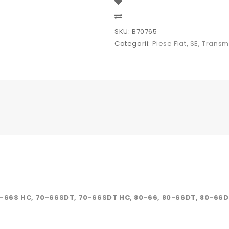
Fiat
B70765,
Compare
5117236,
SKU:
B70765
87523515,
Categorii:
Piese Fiat
,
SE
,
Transm
5173246,
4997231
-66S HC, 70-66SDT, 70-66SDT HC, 80-66, 80-66DT, 80-66D