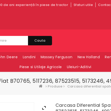
0 de ani experiență în piese de tractor
Sfaturi utile
Contact
Cauta
ohn Deere
Landini
Massey Ferguson
New Holland
Ren
Piese si Utilaje Agricole
Uleiuri-Aditivi
at B70765, 5117236, 87523515, 5173246, 4
Produse
Carcasa diferential spat
Carcasa Diferential Spa