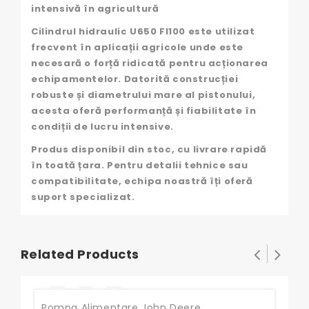
intensivă în agricultură
Cilindrul hidraulic U650 FI100 este utilizat
frecvent în aplicații agricole unde este
necesară o forță ridicată pentru acționarea
echipamentelor. Datorită construcției
robuste și diametrului mare al pistonului,
acesta oferă performanță și fiabilitate în
condiții de lucru intensive.
Produs disponibil din stoc, cu livrare rapidă
în toată țara. Pentru detalii tehnice sau
compatibilitate, echipa noastră îți oferă
suport specializat.
Related Products
Pompa Alimentare John Deere