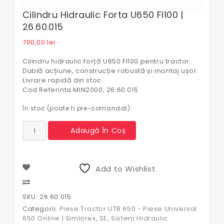
Cilindru Hidraulic Forta U650 FI100 |
26.60.015
700,00
lei
Cilindru hidraulic forță U650 FI100 pentru tractor.
Dublă acțiune, construcție robustă și montaj ușor.
Livrare rapidă din stoc.
Cod Referinta MIN2000, 26.60.015
În stoc (poate fi pre-comandat)
Cantitate
Adaugă În Coș
Cilindru
Hidraulic
Forta
U650
Add to Wishlist
FI100
|
Compare
26.60.015
SKU:
26.60.015
Categorii:
Piese Tractor UTB 650 - Piese Universal
650 Online | Simlorex
,
SE
,
Sistem Hidraulic