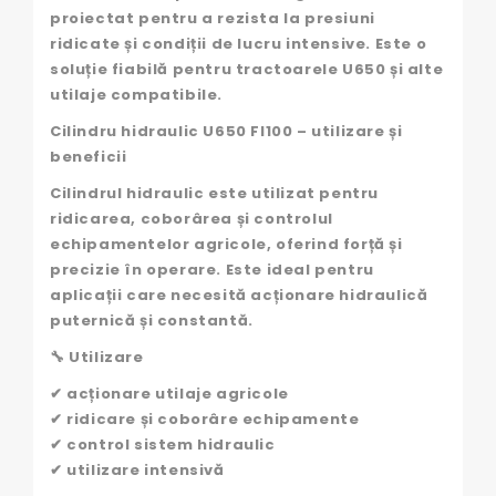
proiectat pentru a rezista la presiuni
ridicate și condiții de lucru intensive. Este o
soluție fiabilă pentru tractoarele U650 și alte
utilaje compatibile.
Cilindru hidraulic U650 FI100 – utilizare și
beneficii
Cilindrul hidraulic este utilizat pentru
ridicarea, coborârea și controlul
echipamentelor agricole, oferind forță și
precizie în operare. Este ideal pentru
aplicații care necesită acționare hidraulică
puternică și constantă.
🔧 Utilizare
✔ acționare utilaje agricole
✔ ridicare și coborâre echipamente
✔ control sistem hidraulic
✔ utilizare intensivă