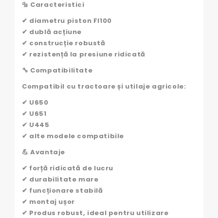
🔩 Caracteristici
✔ diametru piston FI100
✔ dublă acțiune
✔ construcție robustă
✔ rezistență la presiune ridicată
🔧 Compatibilitate
Compatibil cu tractoare și utilaje agricole:
✔ U650
✔ U651
✔ U445
✔ alte modele compatibile
💪 Avantaje
✔ forță ridicată de lucru
✔ durabilitate mare
✔ funcționare stabilă
✔ montaj ușor
✔ Produs robust, ideal pentru utilizare