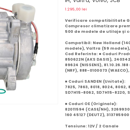
IH, Valtra, Volvo, JCB
1.295,00
lei
Verificare compatibilitate GR
Compresor climatizare prem
500 de modele de utilaje și
Compatibil: New Holland (140
modele), Valtra (59 modele),
Cod Referinta: ■ Coduri Prod
850622N (AKS DASIS), 24034
89624 (NISSENS), 81.10.26.188
(NRF), 888-0100073 (WAECO),
■ Coduri SANDEN (Unitate):
7825, 7863, 8018, 8024, 8062
SD7H15-8062, SD7H15-8220, 
■ Coduri OE (Originale):
82011594 (CASE/NH), 3269930
160 45127 (DEUTZ), 313785900
Tensiune: 12V / 2 Canale