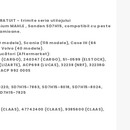
ATUIT – trimite seria utilajului
ium MAHLE , Sanden SD7H15, compatibil cu peste
 camioane.
 modele), Scania (119 modele), Case IH (64
 Volvo (40 modele).
ucători (Aftermarket):
2 (CARGO), 240347 (CARGO), 51-0599 (ELSTOCK),
 (LIZARTE), ACP698 (LUCAS), 32238 (NRF), 32238G
 ACP 992 000S
, 8220, SD7H15-7863, SD7H15-8018, SD7H15-8024,
SD7H15-7825
 (CLAAS), 47742400 (CLAAS), 9385600 (CLAAS),