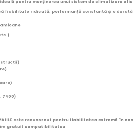
eală pentru menținerea unui sistem de climatizare eficie
 fiabilitate ridicată, performanță constantă și o durată 
 camioane
etc.)
strucții)
re)
toare)
, 7400)
HLE este recunoscut pentru fiabilitatea extremă în condi
ficăm gratuit compatibilitatea