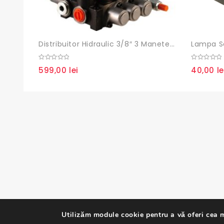
Distribuitor Hidraulic 3/8″ 3 Manete 40 Litri
0
0
599,00
lei
40,00
le
out
out
of
of
5
5
Utilizăm module cookie pentru a vă oferi cea m