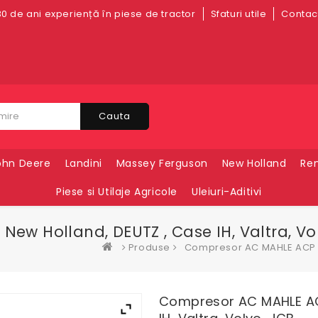
0 de ani experiență în piese de tractor
Sfaturi utile
Contact
Cauta
ohn Deere
Landini
Massey Ferguson
New Holland
Ren
Piese si Utilaje Agricole
Uleiuri-Aditivi
w Holland, DEUTZ , Case IH, Valtra, Vo
Produse
Compresor AC MAHLE ACP 99
Compresor AC MAHLE ACP