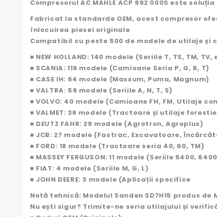
Compresorul AC MAHLE ACP 992 000S este soluția id
Fabricat la standarde OEM, acest compresor oferă
înlocuirea piesei originale
Compatibil cu peste 500 de modele de utilaje și
■ NEW HOLLAND: 140 modele (Seriile T, TS, TM, TV, 
■ SCANIA: 119 modele (Camioane Seria P, G, R, T)
■ CASE IH: 64 modele (Maxxum, Puma, Magnum)
■ VALTRA: 59 modele (Seriile A, N, T, S)
■ VOLVO: 40 modele (Camioane FH, FM, Utilaje con
■ VALMET: 36 modele (Tractoare și utilaje forestie
■ DEUTZ FAHR: 29 modele (Agrotron, Agroplus)
■ JCB: 27 modele (Fastrac, Excavatoare, Încărcă
■ FORD: 18 modele (Tractoare seria 40, 60, TM)
■ MASSEY FERGUSON: 11 modele (Seriile 5400, 6400
■ FIAT: 4 modele (Seriile M, G, L)
■ JOHN DEERE: 3 modele (Aplicații specifice
Notă tehnică: Modelul Sanden SD7H15 produs de MA
Nu ești sigur? Trimite-ne seria utilajului și veri