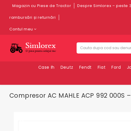
Magazin cu Piese de Tractor
Despre Simlorex – peste 3
rambursări și returnări
Contul meu
Case Ih
Deutz
Fendt
Fiat
Ford
J
Compresor AC MAHLE ACP 992 000S – Ne