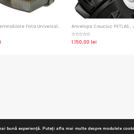
Lampa Semnalizare Fata Universala 84×84 Mm
0
i
1.150,00
lei
out
of
5
ai bună experiență. Puteți afla mai multe despre modulele cooki