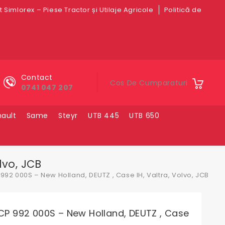
 Simlorex – Piese Tractor și Utilaje Agricole
Politică de
Contact
Cos De Cumparaturi
0741 047 207
ault
Same
Steyr
UTB 445
UTB 650
lvo, JCB
2 000S – New Holland, DEUTZ , Case IH, Valtra, Volvo, JCB
 992 000S – New Holland, DEUTZ , Case