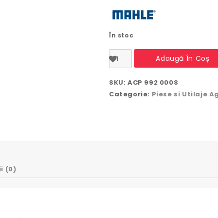
În stoc
Cantitate
Adaugă În Coș
Compresor
AC
MAHLE
SKU:
ACP 992 000S
ACP
Categorie:
Piese si Utilaje A
992
000S
-
New
Holland,
DEUTZ
,
Case
i (0)
IH,
Valtra,
Volvo,
JCB