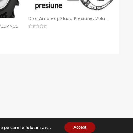
Disc Ambreaj, Placa Presiune, Volanta
Anvelopa Cauciuc PETLAS , ALLIANCE , KABAT , MRL 12.4 R28
Anvel
0
out
of
0
5
out
of
5
aici
.
Accept
e pe care le folosim