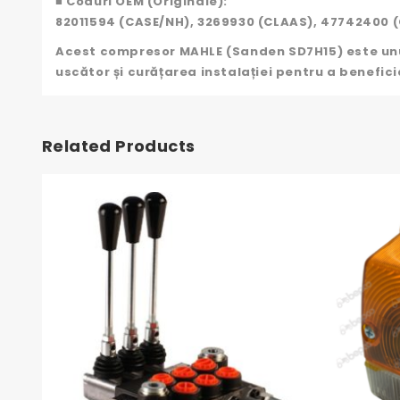
■ Coduri OEM (Originale):
82011594 (CASE/NH), 3269930 (CLAAS), 47742400 (
Acest compresor MAHLE (Sanden SD7H15) este unul 
uscător și curățarea instalației pentru a benefic
Related Products