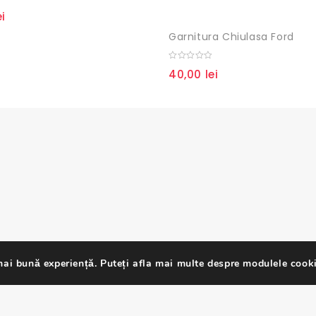
ei
Garnitura Chiulasa Ford
0
40,00
lei
out
of
5
ai bună experiență. Puteți afla mai multe despre modulele cooki