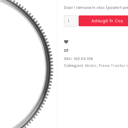
Doar 1 rămase în stoc (poate fi 
Cantitate
Adaugă În Coș
Coroana
volanta
Tractor
U650
103.03.109
Compare
SKU:
103.03.109
Categorii:
Motor
,
Piese Tractor 