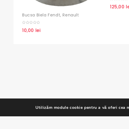
0
125,00
l
out
of
5
Bucsa Biela Fendt, Renault
0
10,00
lei
out
of
5
Utilizăm module cookie pentru a vă oferi cea m