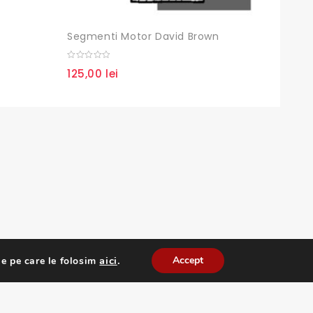
Segmenti Motor David Brown
Camas
0
0
125,00
lei
330,
out
out
of
of
5
5
aici
.
Accept
e pe care le folosim