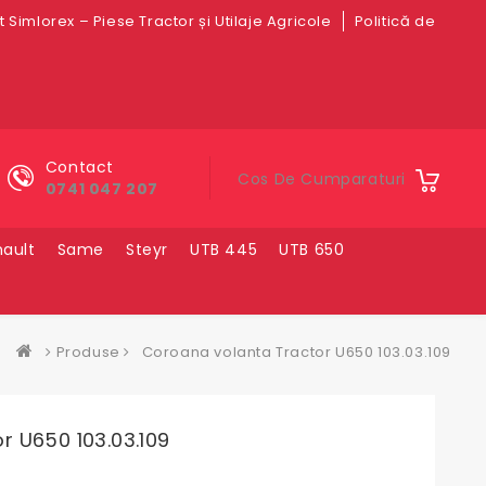
 Simlorex – Piese Tractor și Utilaje Agricole
Politică de
Contact
Cos De Cumparaturi
0741 047 207
ault
Same
Steyr
UTB 445
UTB 650
Produse
Coroana volanta Tractor U650 103.03.109
r U650 103.03.109