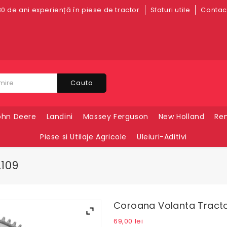
0 de ani experiență în piese de tractor
Sfaturi utile
Contact
Cauta
ohn Deere
Landini
Massey Ferguson
New Holland
Ren
Piese si Utilaje Agricole
Uleiuri-Aditivi
.109
Coroana Volanta Tracto
69,00
lei