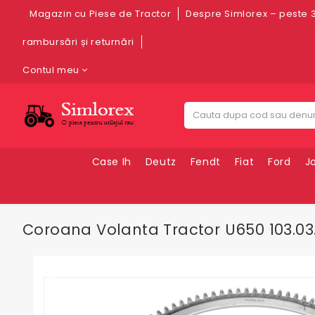
Magazin cu Piese de Tractor
Despre Simlorex – peste 3
rambursări și returnări
Contul meu
Case Ih
Deutz
Fendt
Fiat
Ford
J
Coroana Volanta Tractor U650 103.03