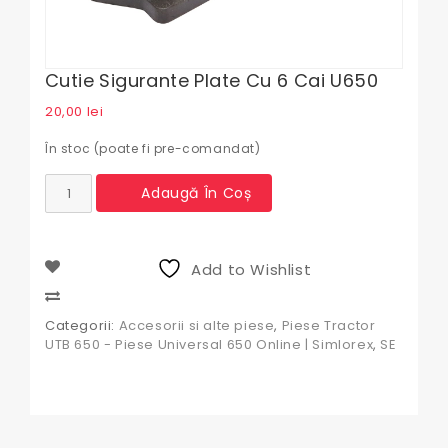
Cutie Sigurante Plate Cu 6 Cai U650
20,00
lei
În stoc (poate fi pre-comandat)
Cantitate
Adaugă În Coș
Cutie
sigurante
plate
cu
Add to Wishlist
6
cai
Compare
U650
Categorii:
Accesorii si alte piese
,
Piese Tractor
UTB 650 - Piese Universal 650 Online | Simlorex
,
SE