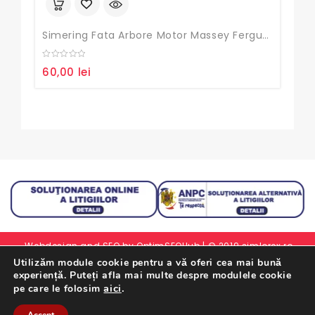
Simering Fata Arbore Motor Massey Ferguson
Set
0
0
60,00
lei
45
out
out
of
of
5
5
Webdesign and SEO by
OptimSEOHub
| © 2019 simlorex.ro -
Utilizăm module cookie pentru a vă oferi cea mai bună
Toate drepturile rezervate.
experiență. Puteți afla mai multe despre modulele cookie
Formular Retur Garantii
|
Certificat Garantie
|
Politica De
aici
.
pe care le folosim
Confidentialitate
|
Termeni Si Conditii