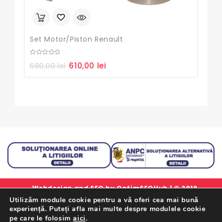
Set Motor/piston Renault
Pom
0
0
610,00
lei
195
680,00
lei
Prețul
Prețul
out
out
of
of
inițial
curent
5
5
a
este:
fost:
610,00 lei.
680,00 lei.
Webdesign and SEO by
OptimSEOHub
| © 2019
Utilizăm module cookie pentru a vă oferi cea mai bună
simlorex.ro - Toate drepturile rezervate.
experiență. Puteți afla mai multe despre modulele cookie
Formular Retur Garantii
|
Certificat Garantie
|
Politica
aici
.
pe care le folosim