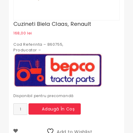
Cuzineti Biela Claas, Renault
168,00
lei
Cod Referinta – B60755,
Producator –
Disponibil pentru precomandă
Cantitate
Adaugă În Coș
Cuzineti
Biela
Claas,
Renault
Add to Wishlist