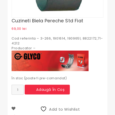
Cuzineti Biela Pereche Std Fiat
69,00
lei
Cod referinta – 3-266, 1901614, 1909651, 8822172,71-
4212
Producator –
În stoc (poate fi pre-comandat)
Cantitate
Adaugă În Coș
Cuzineti
biela
pereche
std
Add to Wishlist
Fiat