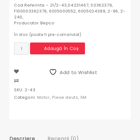
Cod Referinta – 21/2-43,04231467, 03362379,
F100003362379, 6005000552, 6005024389, 2-96, 2-
240,
Producator Bepco
În stoc (poate fi pre-comandat)
Cantitate
Adaugă În Coș
Cuzineti
palier
pereche
std
Add to Wishlist
Deutz
Compare
SKU:
2-43
Categorii:
Motor
,
Piese deutz
,
SM
Descriere
Recenzii (0)