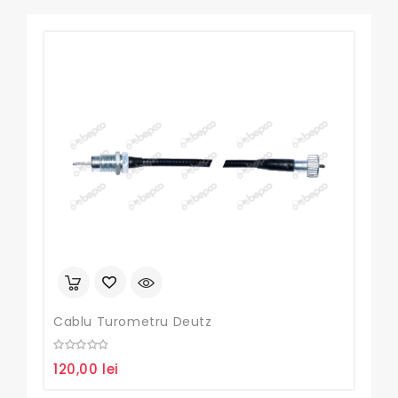
Cablu Turometru Deutz
Pom
0
0
120,00
lei
130
out
out
of
of
5
5