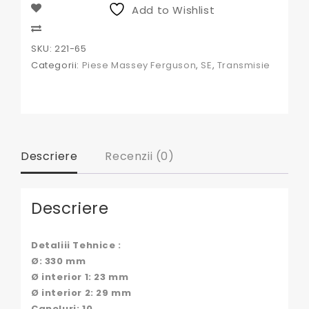
Ferguson
Add to Wishlist
Compare
SKU:
221-65
Categorii:
Piese Massey Ferguson
,
SE
,
Transmisie
Descriere
Recenzii (0)
Descriere
Detaliii Tehnice :
Ø: 330 mm
Ø interior 1: 23 mm
Ø interior 2: 29 mm
Caneluri: 10