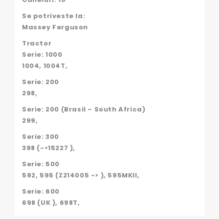
Se potriveste la:
Massey Ferguson
Tractor
Serie: 1000
1004, 1004T,
Serie: 200
298,
Serie: 200 (Brasil – South Africa)
299,
Serie: 300
398 (->15227 ),
Serie: 500
592, 595 (Z214005 -> ), 595MKII,
Serie: 600
698 (UK ), 698T,