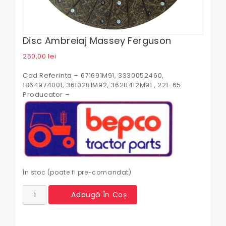
Disc Ambreiaj Massey Ferguson
250,00
lei
Cod Referinta – 671691M91, 3330052460,
1864974001, 3610281M92, 3620412M91 , 221-65
Producator –
În stoc (poate fi pre-comandat)
Cantitate
Adaugă În Coș
Disc
ambreiaj
Massey