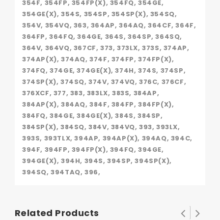
354F, 354FP, 354FP(X), 354FQ, 354GE,
354GE(X), 354S, 354SP, 354SP(X), 354SQ,
354V, 354VQ, 363, 364AP, 364AQ, 364CF, 364F,
364FP, 364FQ, 364GE, 364S, 364SP, 364SQ,
364V, 364VQ, 367CF, 373, 373LX, 373S, 374AP,
374AP(X), 374AQ, 374F, 374FP, 374FP(X),
374FQ, 374GE, 374GE(X), 374H, 374S, 374SP,
374SP(X), 374SQ, 374V, 374VQ, 376C, 376CF,
376XCF, 377, 383, 383LX, 383S, 384AP,
384AP(X), 384AQ, 384F, 384FP, 384FP(X),
384FQ, 384GE, 384GE(X), 384S, 384SP,
384SP(X), 384SQ, 384V, 384VQ, 393, 393LX,
393S, 393TLX, 394AP, 394AP(X), 394AQ, 394C,
394F, 394FP, 394FP(X), 394FQ, 394GE,
394GE(X), 394H, 394S, 394SP, 394SP(X),
394SQ, 394TAQ, 396,
Related Products