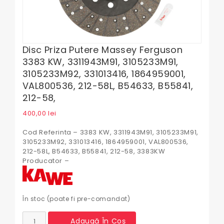
Disc Priza Putere Massey Ferguson
3383 KW, 3311943M91, 3105233M91,
3105233M92, 331013416, 1864959001,
VAL800536, 212-58L, B54633, B55841,
212-58,
400,00
lei
Cod Referinta – 3383 KW, 3311943M91, 3105233M91,
3105233M92, 331013416, 1864959001, VAL800536,
212-58L, B54633, B55841, 212-58, 3383KW
Producator –
În stoc (poate fi pre-comandat)
Cantitate
Adaugă În Coș