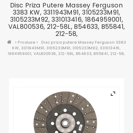
Disc Priza Putere Massey Ferguson
3383 KW, 3311943M91, 3105233M91,
3105233M92, 331013416, 1864959001,
VAL800536, 212-58L, B54633, B55841,
212-58,
Produse
Disc priza putere Massey Ferguson 3383
KW, 3311943M91, 3105233M91, 3105233M92, 331013416,
1864959001, VAL800536, 212-58L, B54633, B55841, 212-58,