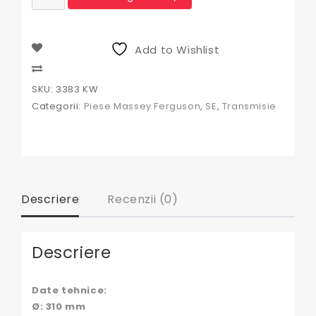
Disc
priza
putere
Massey
Add to Wishlist
Ferguson
3383
Compare
KW,
SKU:
3383 KW
3311943M91,
Categorii:
Piese Massey Ferguson
,
SE
,
Transmisie
3105233M91,
3105233M92,
331013416,
1864959001,
VAL800536,
212-
58L,
Descriere
Recenzii (0)
B54633,
B55841,
212-
58,
Descriere
Date tehnice:
Ø: 310 mm