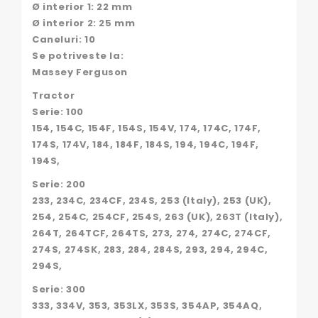
Ø interior 1: 22 mm
Ø interior 2: 25 mm
Caneluri: 10
Se potriveste la:
Massey Ferguson
Tractor
Serie: 100
154, 154C, 154F, 154S, 154V, 174, 174C, 174F,
174S, 174V, 184, 184F, 184S, 194, 194C, 194F,
194S,
Serie: 200
233, 234C, 234CF, 234S, 253 (Italy), 253 (UK),
254, 254C, 254CF, 254S, 263 (UK), 263T (Italy),
264T, 264TCF, 264TS, 273, 274, 274C, 274CF,
274S, 274SK, 283, 284, 284S, 293, 294, 294C,
294S,
Serie: 300
333, 334V, 353, 353LX, 353S, 354AP, 354AQ,