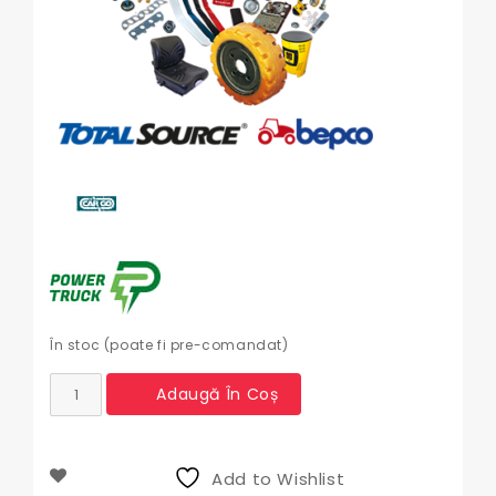
În stoc (poate fi pre-comandat)
Cantitate
Adaugă În Coș
Electromotor
Case
,
International
Add to Wishlist