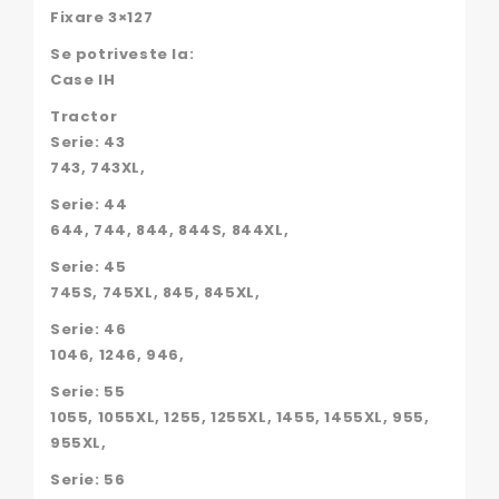
Fixare 3×127
Se potriveste la:
Case IH
Tractor
Serie: 43
743, 743XL,
Serie: 44
644, 744, 844, 844S, 844XL,
Serie: 45
745S, 745XL, 845, 845XL,
Serie: 46
1046, 1246, 946,
Serie: 55
1055, 1055XL, 1255, 1255XL, 1455, 1455XL, 955,
955XL,
Serie: 56