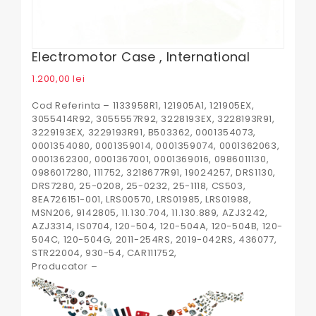
Electromotor Case , International
1.200,00
lei
Cod Referinta – 1133958R1, 121905A1, 121905EX,
3055414R92, 3055557R92, 3228193EX, 3228193R91,
3229193EX, 3229193R91, B503362, 0001354073,
0001354080, 0001359014, 0001359074, 0001362063,
0001362300, 0001367001, 0001369016, 0986011130,
0986017280, 111752, 3218677R91, 19024257, DRS1130,
DRS7280, 25-0208, 25-0232, 25-1118, CS503,
8EA726151-001, LRS00570, LRS01985, LRS01988,
MSN206, 9142805, 11.130.704, 11.130.889, AZJ3242,
AZJ3314, IS0704, 120-504, 120-504A, 120-504B, 120-
504C, 120-504G, 2011-254RS, 2019-042RS, 436077,
STR22004, 930-54, CAR111752,
Producator –