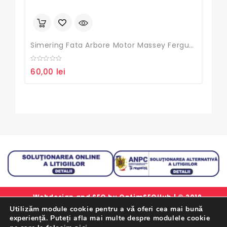
Simering Fata Arbore Motor Massey Ferguson
Gar
0
0
60,00
lei
160
out
out
of
of
5
5
Webdesign and SEO by
OptimSEOHub
| © 2019
Utilizăm module cookie pentru a vă oferi cea mai bună
simlorex.ro - Toate drepturile rezervate.
experiență. Puteți afla mai multe despre modulele cookie
Formular Retur Garantii
|
Certificat Garantie
|
Politica