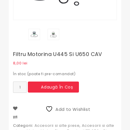
Filtru Motorina U445 Si U650 CAV
8,00
lei
În stoc (poate fi pre-comandat)
Cantitate
Adaugă În Coș
Filtru
motorina
U445
si
Add to Wishlist
U650
CAV
Compare
Categorii:
Accesorii si alte piese
,
Accesorii si alte