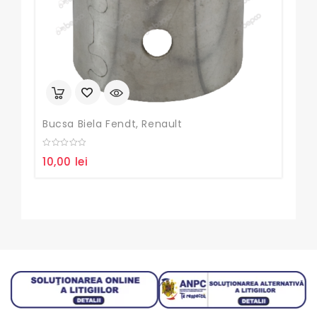
Bucsa Biela Fendt, Renault
Arb
0
0
10,00
lei
5.5
out
out
of
of
5
5