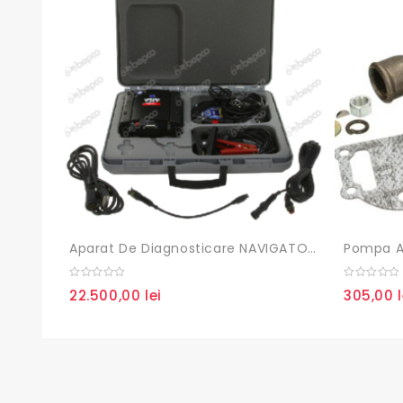
Aparat De Diagnosticare NAVIGATOR TXT AVEC SW OHW
0
0
22.500,00
lei
305,00
out
out
of
of
5
5