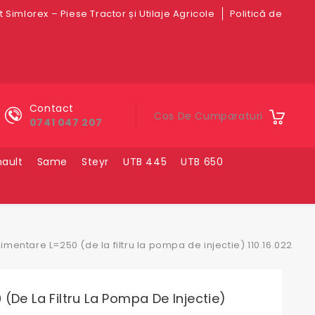
 Simlorex – Piese Tractor și Utilaje Agricole
Politică de
Contact
Cos De Cumparaturi
0741 047 207
ault
Same
Steyr
UTB 445
UTB 650
limentare L=250 (de la filtru la pompa de injectie) 110.16.022
(de La Filtru La Pompa De Injectie)