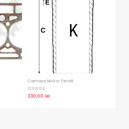
Diuza 
0
95,0
out
of
5
Camasa Motor Fendt
0
330,00
lei
out
of
5