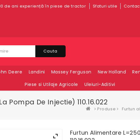
0 de ani experiență în piese de tractor
Sfaturi utile
Contact
Cauta
ohn Deere
Landini
Massey Ferguson
New Holland
Ren
Piese si Utilaje Agricole
Uleiuri-Aditivi
La Pompa De Injectie) 110.16.022
Produse
Furtun a
Furtun Alimentare L=250 