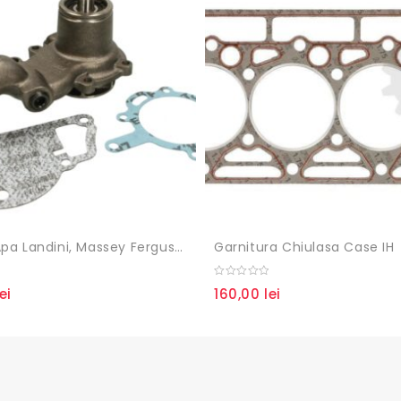
Pompa Apa Landini, Massey Ferguson, Renault
Garnitura Chiulasa Case IH
0
lei
160,00
lei
out
of
5