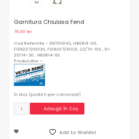
Garnitura Chiulasa Fend
75,00
lei
Cod Referinta – ENT010143, H80814-00,
F139207210030, F139207210031, 22/73-100 , 61-
20174-30 , H80814-00
Producator –
În stoc (poate fi pre-comandat)
Cantitate
Adaugă În Coș
Garnitura
chiulasa
Fend
Add to Wishlist