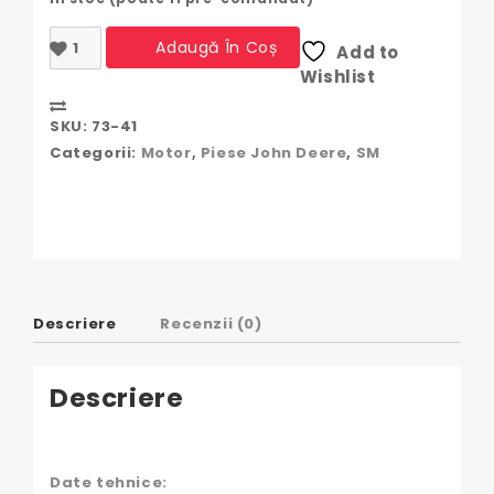
Cantitate
Adaugă În Coș
Add to
Garnitura
Wishlist
chiulasa
John
Compare
Deere
SKU:
73-41
Categorii:
Motor
,
Piese John Deere
,
SM
Descriere
Recenzii (0)
Descriere
Date tehnice: