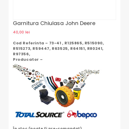
Garnitura Chiulasa John Deere
40,00
lei
Cod Referinta – 73-41 , R125865, R515090,
R515273, R59447, R63525, R64151, R80241,
R97356,
Producator –
În stoc (poate fi pre-comandat)