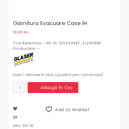
Garnitura Evacuare Case IH
19,00
lei
Cod Referinta – 66-10, 3132434R1 , EL200965
Producator –
Doar 1 rămase în stoc (poate fi pre-comandat)
Cantitate
Adaugă În Coș
Garnitura
evacuare
Case
IH
Add to Wishlist
Compare
SKU:
66-10