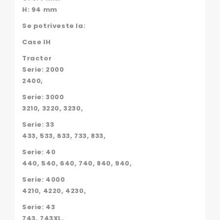
H: 94 mm
Se potriveste la:
Case IH
Tractor
Serie: 2000
2400,
Serie: 3000
3210, 3220, 3230,
Serie: 33
433, 533, 633, 733, 833,
Serie: 40
440, 540, 640, 740, 840, 940,
Serie: 4000
4210, 4220, 4230,
Serie: 43
743, 743XL,