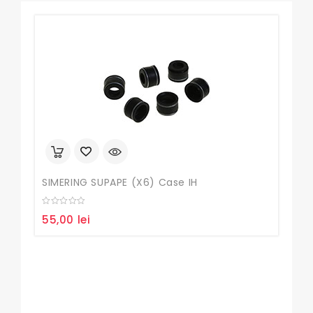
SIMERING SUPAPE (X6) Case IH
0
55,00
lei
out
of
5
Sim
0
20,
out
of
5