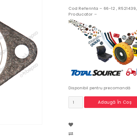
Cod Referinta – 66-12 , R521439
Producator –
Disponibil pentru precomandă
Cantitate
Adaugă În Coș
Garnitura
evacuare
John
Deere
Compare