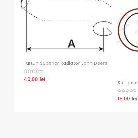
Furtun Superior Radiator John Deere
0
40,00
lei
out
Set Ine
of
5
0
15,00
lei
out
of
5