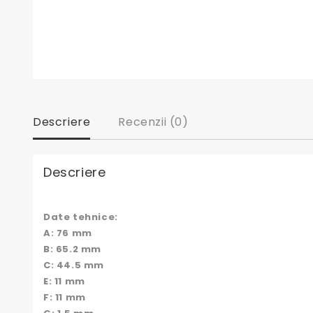
Descriere
Recenzii (0)
Descriere
Date tehnice:
A: 76 mm
B: 65.2 mm
C: 44.5 mm
E: 11 mm
F: 11 mm