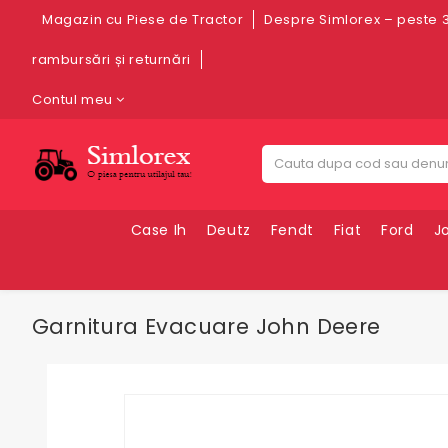
Magazin cu Piese de Tractor
Despre Simlorex – peste 3
rambursări și returnări
Contul meu
Case Ih
Deutz
Fendt
Fiat
Ford
J
Garnitura Evacuare John Deere