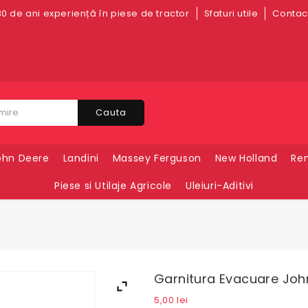
0 de ani experiență în piese de tractor
Sfaturi utile
Contact
Cauta
ohn Deere
Landini
Massey Ferguson
New Holland
Ren
Piese si Utilaje Agricole
Uleiuri-Aditivi
Garnitura Evacuare Joh
5,00
lei