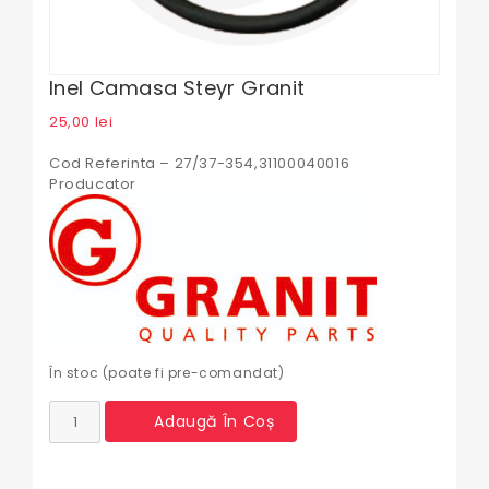
Inel Camasa Steyr Granit
25,00
lei
Cod Referinta – 27/37-354,31100040016
Producator
În stoc (poate fi pre-comandat)
Cantitate
Adaugă În Coș
Inel
camasa
Steyr