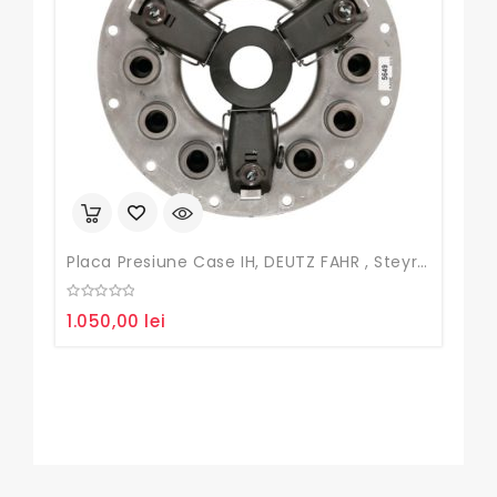
Placa Presiune Case IH, DEUTZ FAHR , Steyr , MASSEY FERGUSON
0
0
1.050,00
lei
35,
out
out
of
of
5
5