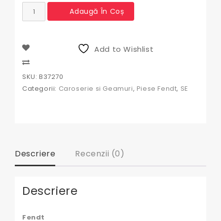
Cantitate
Adaugă În Coș
Intrerupator
lumini
tractor
Fendt
Add to Wishlist
B37270,
X830241251000,
Compare
54820,
SKU:
B37270
AG-
Categorii:
Caroserie si Geamuri
,
Piese Fendt
,
SE
MS-
001
Descriere
Recenzii (0)
Descriere
Fendt