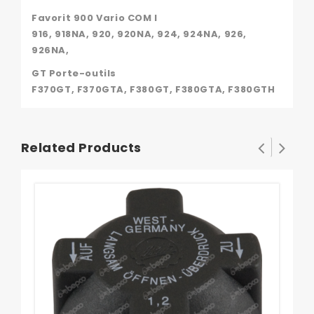
Favorit 900 Vario COM I
916, 918NA, 920, 920NA, 924, 924NA, 926,
926NA,
GT Porte-outils
F370GT, F370GTA, F380GT, F380GTA, F380GTH
Related Products