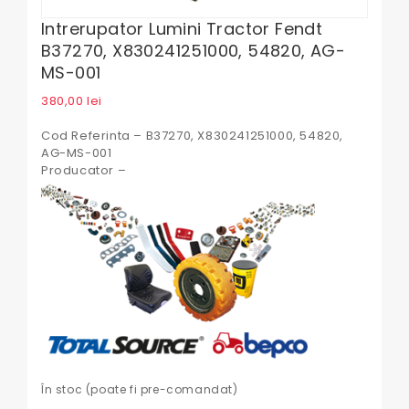
Intrerupator Lumini Tractor Fendt
B37270, X830241251000, 54820, AG-
MS-001
380,00
lei
Cod Referinta – B37270, X830241251000, 54820,
AG-MS-001
Producator –
În stoc (poate fi pre-comandat)