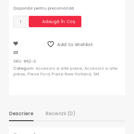
Disponibil pentru precomandă
Cantitate
Adaugă În Coș
Intrerupator
pedala
frana
Ford,
Add to Wishlist
New
Holland
Compare
SKU:
962-2
Categorii:
Accesorii si alte piese
,
Accesorii si alte
piese
,
Piese Ford
,
Piese New Holland
,
SM
Descriere
Recenzii (0)