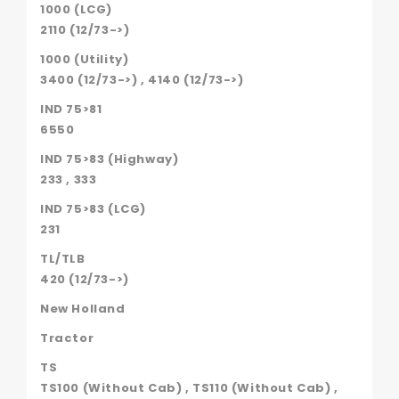
1000 (LCG)
2110 (12/73->)
1000 (Utility)
3400 (12/73->) , 4140 (12/73->)
IND 75>81
6550
IND 75>83 (Highway)
233 , 333
IND 75>83 (LCG)
231
TL/TLB
420 (12/73->)
New Holland
Tractor
TS
TS100 (Without Cab) , TS110 (Without Cab) ,