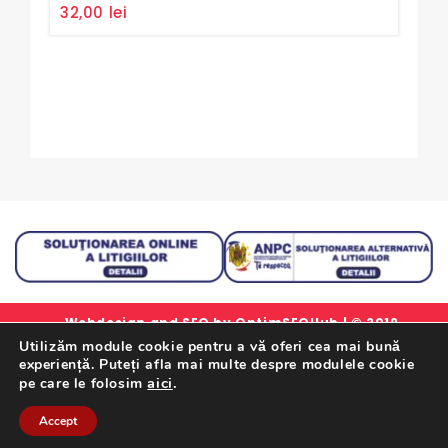
0
32,00
lei
out
Sim
of
5
0
15,
out
of
5
Webdesign and SEO by
OptimSEOHub
| © 2019
Utilizăm module cookie pentru a vă oferi cea mai bună
simlorex.ro - Toate drepturile rezervate.
experiență. Puteți afla mai multe despre modulele cookie
Formular Retur Garantii
|
Certificat Garantie
|
Politica
aici
.
pe care le folosim
De Confidentialitate
|
Termeni Si Conditii
Accept
Retrageți-Vă Din Contract Aici