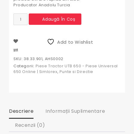
Producator Anadolu Turcia
Cantitate
Adaugă În Coș
Kit
Servodirectie
U650
cu
Add to Wishlist
Pompa
OSPC
Compare
160
SKU:
38.33.901, AHS0002
Categorii:
Piese Tractor UTB 650 - Piese Universal
650 Online | Simlorex
,
Punte si Directie
Descriere
Informații Suplimentare
Recenzii (0)