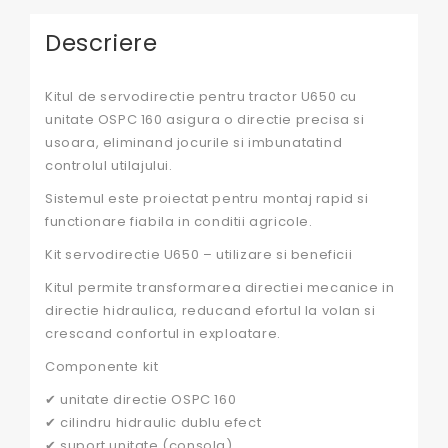
Descriere
Kitul de servodirectie pentru tractor U650 cu
unitate OSPC 160 asigura o directie precisa si
usoara, eliminand jocurile si imbunatatind
controlul utilajului.
Sistemul este proiectat pentru montaj rapid si
functionare fiabila in conditii agricole.
Kit servodirectie U650 – utilizare si beneficii
Kitul permite transformarea directiei mecanice in
directie hidraulica, reducand efortul la volan si
crescand confortul in exploatare.
Componente kit
✔ unitate directie OSPC 160
✔ cilindru hidraulic dublu efect
✔ suport unitate (consola)