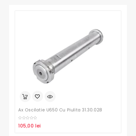
Ax Oscilatie U650 Cu Piulita 31.30.028
0
105,00
lei
out
Pom
of
5