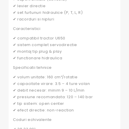
✔ levier directie
✔ set furtunuri hidraulice (P, T, L, R)
✔ racorduri si nipluri
Caracteristici
✔ compatibil tractor U650
✔ sistem complet servodirectie
✔ montaj tip plug & play
✔ functionare hidraulica
Specificatii tehnice
✔ volum unitate: 160 cm³/rotatie
✔ capacitate virare: 3.5 – 4 ture volan
✔ debit necesar: minim 9 – 10 L/min
✔ presiune recomandata: 120 – 140 bar
✔ tip sistem: open center
✔ efect directie: non-reaction
Coduri echivalente