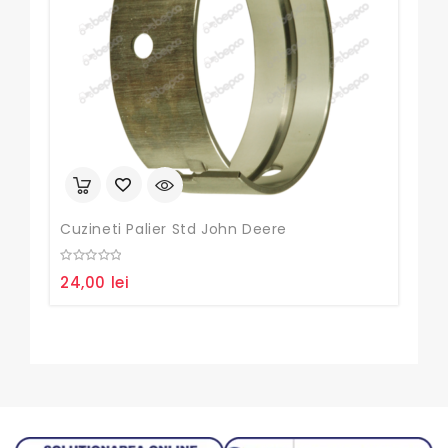
Cuzineti Palier Std John Deere
Gar
0
0
24,00
lei
40
out
out
of
of
5
5