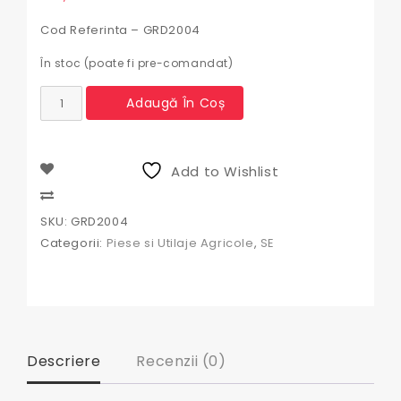
Cod Referinta – GRD2004
În stoc (poate fi pre-comandat)
Cantitate
Adaugă În Coș
Motoburghiu
foreza
de
pamant
Add to Wishlist
Compare
SKU:
GRD2004
Categorii:
Piese si Utilaje Agricole
,
SE
Descriere
Recenzii (0)