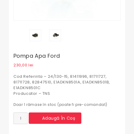
Pompa Apa Ford
230,00
lei
Cod Referinta – 24/130-15, 81411996, 81711727,
81711728, 82847510, E1ADKN8501A, E1ADKN8501B,
E1ADKN8501C
Producator – TNS
Doar 1 rămase în stoc (poate fi pre-comandat)
Cantitate
Adaugă În Coș
Pompa
apa
Ford