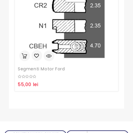
Segmenti Motor Ford
Seg
0
0
55,00
lei
65
out
out
of
of
5
5