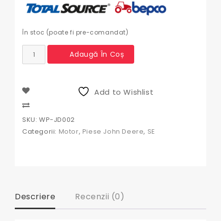
În stoc (poate fi pre-comandat)
Cantitate
Adaugă În Coș
Pompa
apa
John
Deere
Add to Wishlist
WP-
JD002,
Compare
RE530870,
SKU:
WP-JD002
KB16023,
Categorii:
Motor
,
Piese John Deere
,
SE
1000440-
02,
RE540308,
RE545360,
RE549153,
B206437,
Descriere
Recenzii (0)