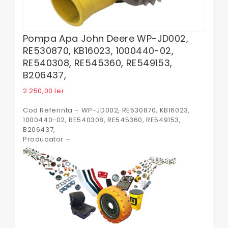
Pompa Apa John Deere WP-JD002,
RE530870, KB16023, 1000440-02,
RE540308, RE545360, RE549153,
B206437,
2.250,00
lei
Cod Referinta – WP-JD002, RE530870, KB16023,
1000440-02, RE540308, RE545360, RE549153,
B206437,
Producator –