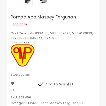
Pompa Apa Massey Ferguson
1.350,00
lei
COd Referinta B39456 , V836867628, V837079839,
837079839, B39456, 475.102
Producator –
Stoc epuizat
Add to Wishlist
Compare
SKU:
B39456
Categorii:
Motor
,
Piese Massey Ferguson
,
SE