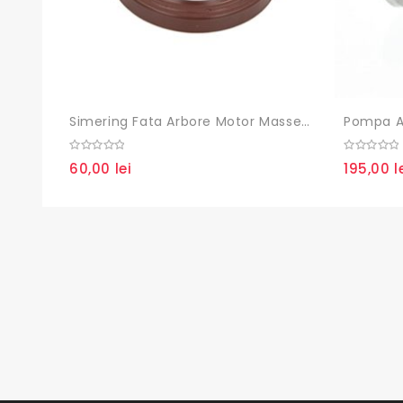
Simering Fata Arbore Motor Massey Ferguson
Pompa A
0
0
60,00
lei
195,00
l
out
out
of
of
5
5