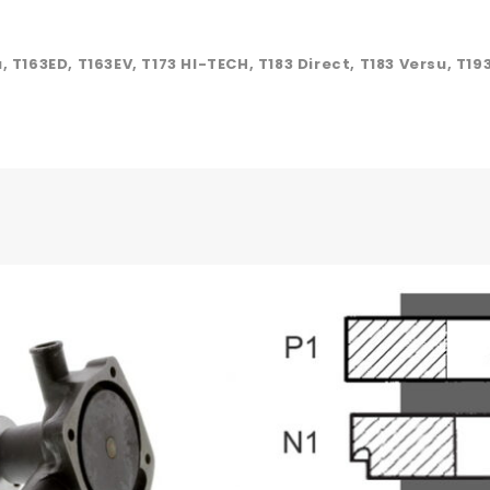
, T163ED, T163EV, T173 HI-TECH, T183 Direct, T183 Versu, T19