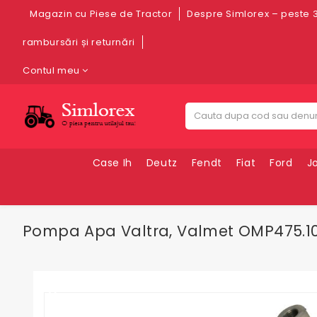
Magazin cu Piese de Tractor
Despre Simlorex – peste 3
rambursări și returnări
Contul meu
Case Ih
Deutz
Fendt
Fiat
Ford
J
Pompa Apa Valtra, Valmet OMP475.101