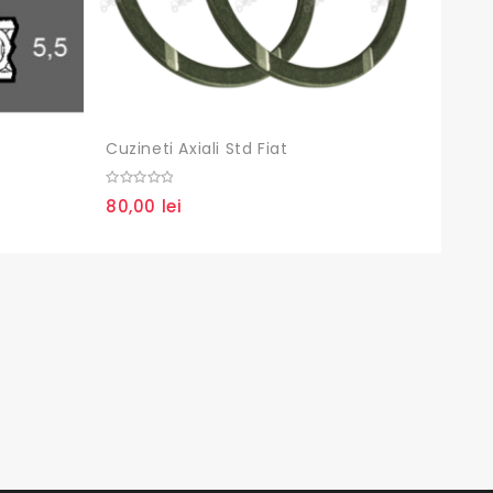
Cuzineti Axiali Std Fiat
Set Ga
0
0
80,00
lei
45,0
out
out
of
of
5
5