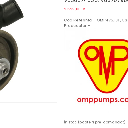
V836874055, V837079841
2.529,00
lei
Cod Referinta – OMP475.101 , 8
Producator –
În stoc (poate fi pre-comandat)