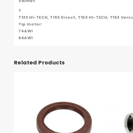
Valmet
T
T133 HI-TECH, T153 Direct, T153 HI-TECH, T153 Versu
Tip motor:
74AWI
66AWI
Related Products