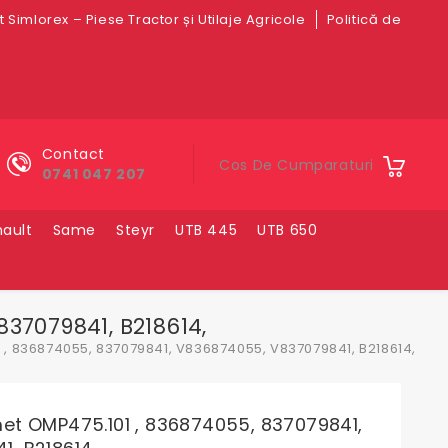
 Simlorex – Piese Tractor și Utilaje Agricole
Politică de
Contact
Cos De Cumparaturi
0741 047 207
ault
Same
Steyr
UTB 445
UTB 650
37079841, B218614,
, 836874055, 837079841, V836874055, V837079841, B218614,
et OMP475.101 , 836874055, 837079841,