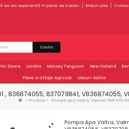
0 de ani experiență în piese de tractor
Sfaturi utile
Contact
Cauta
ohn Deere
Landini
Massey Ferguson
New Holland
Ren
Piese si Utilaje Agricole
Uleiuri-Aditivi
 , 836874055, 837079841, V836874055, V8
Produse
Pompa apa Valtra, Valmet OMP475.101 
Pompa Apa Valtra, Valm