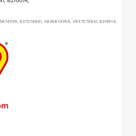
, B218614,
36874055, 837079841, V836874055, V837079841, B218614,