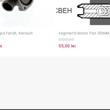
pa Fendt, Renault
Segmenti Motor Fiat 100MM
0
ei
55,00
lei
out
of
5