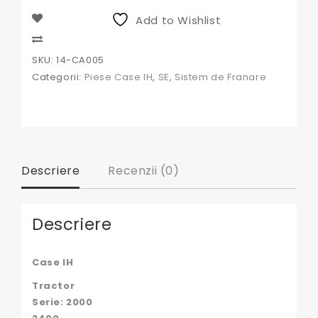
IH
Add to Wishlist
14-
CA005,
Compare
527542R92,
SKU:
14-CA005
527542R91,
Categorii:
Piese Case IH
,
SE
,
Sistem de Franare
B110963,
410-
14,
Descriere
Recenzii (0)
Descriere
Case IH
Tractor
Serie: 2000