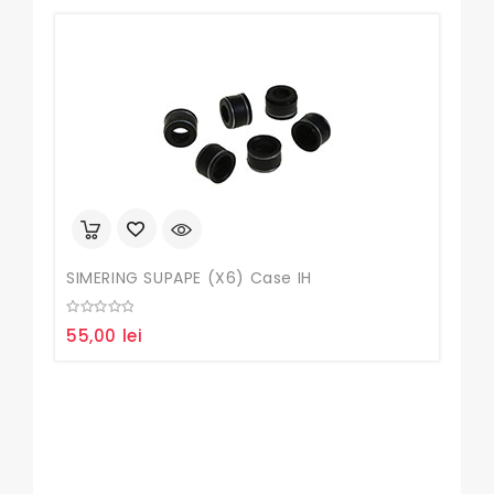
SIMERING SUPAPE (X6) Case IH
Seg
0
0
55,00
lei
90
out
out
of
of
5
5