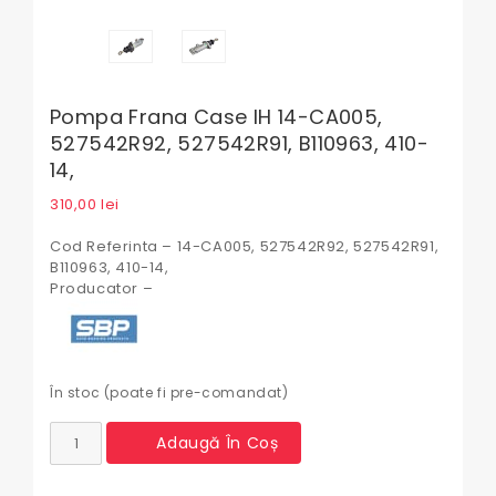
Pompa Frana Case IH 14-CA005,
527542R92, 527542R91, B110963, 410-
14,
310,00
lei
Cod Referinta – 14-CA005, 527542R92, 527542R91,
B110963, 410-14,
Producator –
În stoc (poate fi pre-comandat)
Cantitate
Adaugă În Coș
Pompa
frana
Case