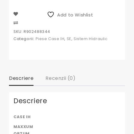
hidraulica
Case
,
Add to Wishlist
International
R902488344,
Compare
R992000976,
SKU:
R902488344
48081933,
Categorii:
Piese Case IH
,
SE
,
Sistem Hidraulic
84353126,
B209496
Descriere
Recenzii (0)
Descriere
CASE IH
MAXXUM
OPTUM