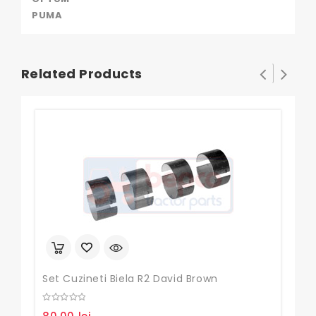
PUMA
Related Products
Set Cuzineti Biela R2 David Brown
Cuz
0
0