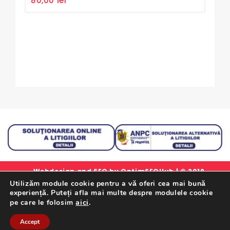
80,00
lei
45
out
out
of
of
5
5
Webdesign and SEO by
OptimSEOHub
| © 2019
Utilizăm module cookie pentru a vă oferi cea mai bună
simlorex.ro - Toate drepturile rezervate.
experiență. Puteți afla mai multe despre modulele cookie
Formular Retur Garantii
|
Certificat Garantie
|
Politica
aici
.
pe care le folosim
De Confidentialitate
|
Termeni Si Conditii
Accept
Retrageți-Vă Din Contract Aici