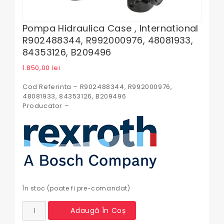
Pompa Hidraulica Case , International
R902488344, R992000976, 48081933,
84353126, B209496
1.850,00
lei
Cod Referinta – R902488344, R992000976,
48081933, 84353126, B209496
Producator –
În stoc (poate fi pre-comandat)
Cantitate
Adaugă În Coș
Pompa