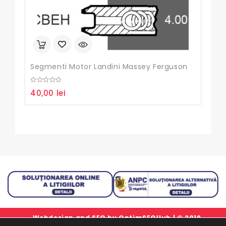
Segmenti Motor Landini Massey Ferguson
0
0
40,00
lei
130
out
out
of
of
5
5
Webdesign and SEO by
OptimSEOHub
| © 2019