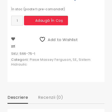
În stoc (poate fi pre-comandat)
Cantitate
Adaugă În Coș
Pompa
hidraulica
Massey
Ferguson
Add to Wishlist
Compare
SKU:
566-75-1
Categorii:
Piese Massey Ferguson
,
SE
,
Sistem
Hidraulic
Descriere
Recenzii (0)