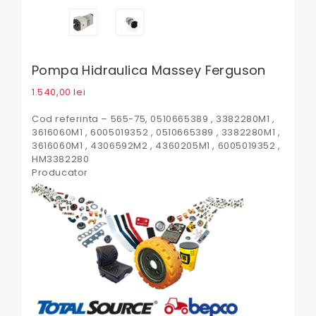
Pompa Hidraulica Massey Ferguson
1.540,00
lei
Cod referinta – 565-75, 0510665389 , 3382280M1 ,
3616060M1 , 6005019352 , 0510665389 , 3382280M1 ,
3616060M1 , 4306592M2 , 4360205M1 , 6005019352 ,
HM3382280
Producator