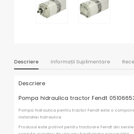
Descriere
Informații Suplimentare
Rece
Descriere
Pompa hidraulica tractor Fendt 0510665
Pompa hidraulica pentru tractor Fendt este o componen
instalatiei hidraulice.
Produsul este potrivit pentru tractoare Fendt din seri
scazuta, pierderi de ulei sau functionare neregulata.