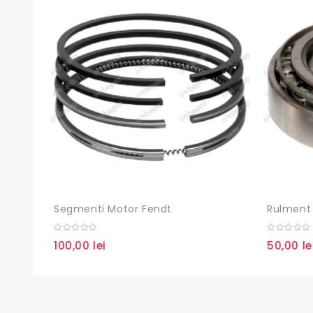
Segmenti Motor Fendt
0
0
100,00
lei
50,00
le
out
out
of
of
5
5