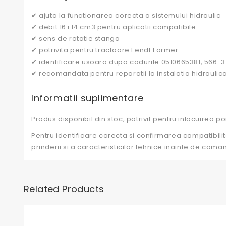
✔ ajuta la functionarea corecta a sistemului hidraulic
✔ debit 16+14 cm3 pentru aplicatii compatibile
✔ sens de rotatie stanga
✔ potrivita pentru tractoare Fendt Farmer
✔ identificare usoara dupa codurile 0510665381, 566-3
✔ recomandata pentru reparatii la instalatia hidraulic
Informatii suplimentare
Produs disponibil din stoc, potrivit pentru inlocuirea p
Pentru identificare corecta si confirmarea compatibilit
prinderii si a caracteristicilor tehnice inainte de coma
Related Products