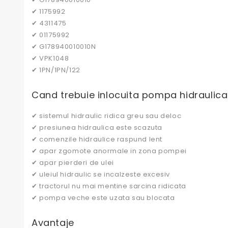
✔ 1175992
✔ 4311475
✔ 01175992
✔ G178940010010N
✔ VPK1048
✔ 1PN/1PN/122
Cand trebuie inlocuita pompa hidraulica
✔ sistemul hidraulic ridica greu sau deloc
✔ presiunea hidraulica este scazuta
✔ comenzile hidraulice raspund lent
✔ apar zgomote anormale in zona pompei
✔ apar pierderi de ulei
✔ uleiul hidraulic se incalzeste excesiv
✔ tractorul nu mai mentine sarcina ridicata
✔ pompa veche este uzata sau blocata
Avantaje