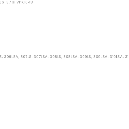
566-37 si VPK1048
, 306LSA, 307LS, 307LSA, 308LS, 308LSA, 309LS, 309LSA, 310LSA, 31