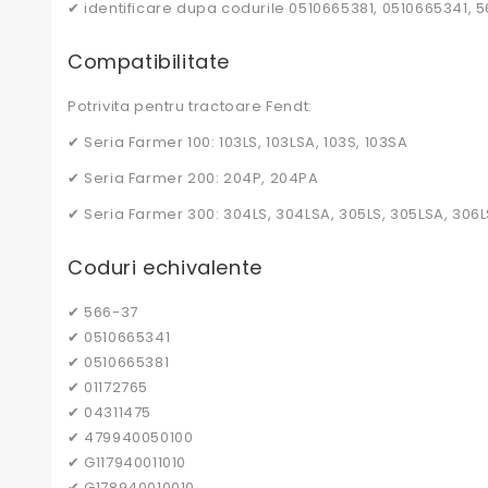
✔ identificare dupa codurile 0510665381, 0510665341, 
Compatibilitate
Potrivita pentru tractoare Fendt:
✔ Seria Farmer 100: 103LS, 103LSA, 103S, 103SA
✔ Seria Farmer 200: 204P, 204PA
✔ Seria Farmer 300: 304LS, 304LSA, 305LS, 305LSA, 306LS
Coduri echivalente
✔ 566-37
✔ 0510665341
✔ 0510665381
✔ 01172765
✔ 04311475
✔ 479940050100
✔ G117940011010
✔ G178940010010