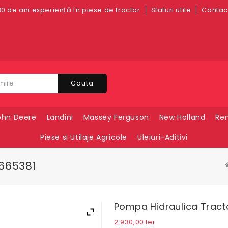
0 de ani experiență în piese de tractor
Sfaturi utile
Contact
Cauta
ohn Deere
Landini
Massey Ferguson
New Holland
Ren
Piese si Utilaje Agricole
Uleiuri-Aditivi
665381
Pompa Hidraulica Tract
2.930,00
lei