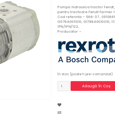
Pompa hidraulica tractor Fendt, 
pentru tractoare Fendt Farmer 1
Cod referinta – 566-37 , 051066
G117940011010, G178940010010, 1
1PN/1PN/122,
Producator –
În stoc (poate fi pre-comandat)
Cantitate
Adaugă În Coș
Pompa
Hidraulica
Tractor
Fendt
0510665381
Compare