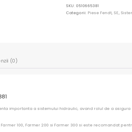
SKU:
0510665381
Categorii:
Piese Fendt
,
SE
,
Siste
nzii (0)
381
ta importanta a sistemului hidraulic, avand rolul de a asigura
ile Farmer 100, Farmer 200 si Farmer 300 si este recomandat pent