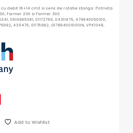
cu debit 16+14 cm3 si sens de rotatie stanga. Potrivita
00, Farmer 200 si Farmer 300
5341, 0510665381, 01172765, 04311475, 479940050100,
175992, 4311475, 01175992, G178940010010N, VPK1048,
Add to Wishlist