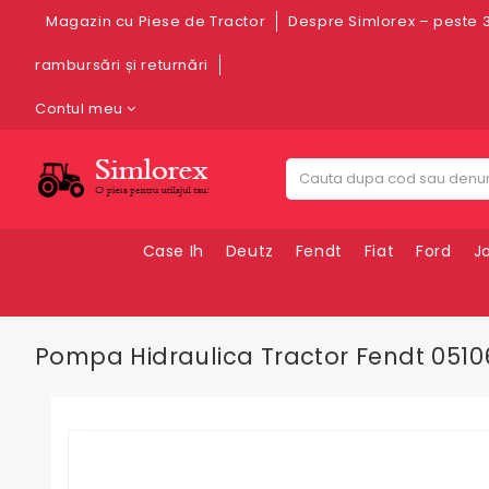
Magazin cu Piese de Tractor
Despre Simlorex – peste 3
rambursări și returnări
Contul meu
Case Ih
Deutz
Fendt
Fiat
Ford
J
Pompa Hidraulica Tractor Fendt 0510