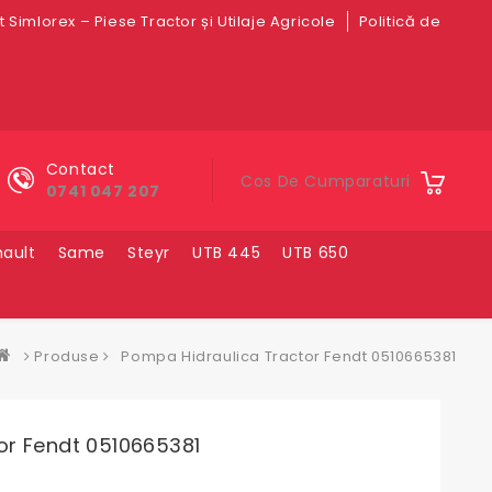
 Simlorex – Piese Tractor și Utilaje Agricole
Politică de
Contact
Cos De Cumparaturi
0741 047 207
ault
Same
Steyr
UTB 445
UTB 650
Produse
Pompa Hidraulica Tractor Fendt 0510665381
or Fendt 0510665381