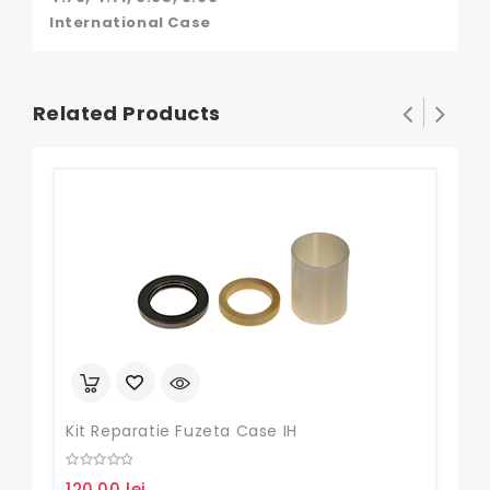
International Case
Related Products
Kit Reparatie Fuzeta Case IH
0
120,00
lei
out