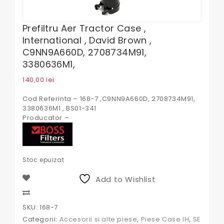
Prefiltru Aer Tractor Case ,
International , David Brown ,
C9NN9A660D, 2708734M91,
3380636M1,
140,00
lei
Cod Referinta – 168-7 ,C9NN9A660D, 2708734M91,
3380636M1 , BS01-341
Producator –
Stoc epuizat
Add to Wishlist
Compare
SKU:
168-7
Categorii:
Accesorii si alte piese
,
Piese Case IH
,
SE