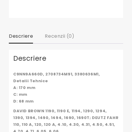
Descriere
Recenzii (0)
Descriere
C9NN9A660D, 2708734M91, 3380636M1,
Detalii Tehnice
A: 170 mm
C: mm
D: 68 mm
DAVID BROWN 1190, 1190 E, 1194, 1290, 1294,
1390, 1394, 1490, 1494, 1690, 1690T; DEUTZ FAHR
110, 110 A, 120, 120 A, 4.10, 4.30, 4.31, 4.50, 4.51,
4.70, 4.71, 6.05, 6.06