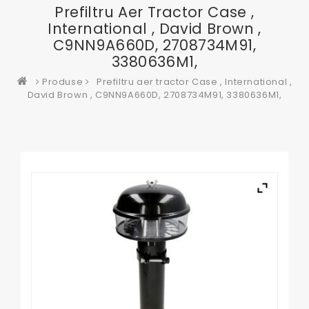
Prefiltru Aer Tractor Case ,
International , David Brown ,
C9NN9A660D, 2708734M91,
3380636M1,
Produse
Prefiltru aer tractor Case , International ,
David Brown , C9NN9A660D, 2708734M91, 3380636M1,