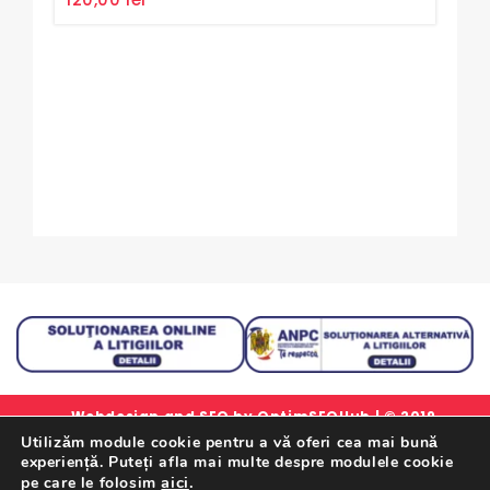
of
5
0
65
out
of
5
Webdesign and SEO by
OptimSEOHub
| © 2019
Utilizăm module cookie pentru a vă oferi cea mai bună
simlorex.ro - Toate drepturile rezervate.
experiență. Puteți afla mai multe despre modulele cookie
Formular Retur Garantii
|
Certificat Garantie
|
Politica
aici
.
pe care le folosim